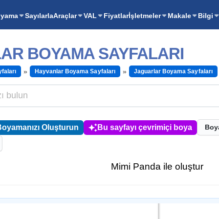
oyama
Sayılarla
Araçlar
VAL
Fiyatlar
İşletmeler
Makale
Bilgi
AR BOYAMA SAYFALARI
faları
Hayvanlar Boyama Sayfaları
Jaguarlar Boyama Sayfaları
Boyamanızı Oluşturun
Bu sayfayı çevrimiçi boya
Boy
Mimi Panda ile oluştur