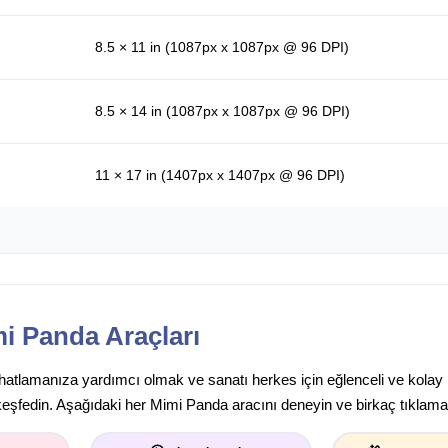
8.5 × 11 in (1087px x 1087px @ 96 DPI)
8.5 × 14 in (1087px x 1087px @ 96 DPI)
11 × 17 in (1407px x 1407px @ 96 DPI)
i Panda Araçları
rahatlamanıza yardımcı olmak ve sanatı herkes için eğlenceli ve kolay
keşfedin. Aşağıdaki her Mimi Panda aracını deneyin ve birkaç tıklamay