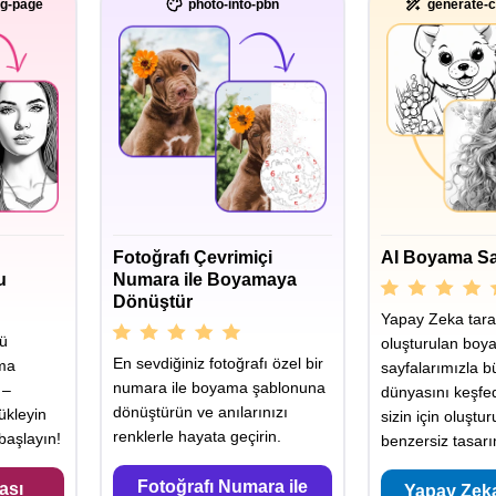
ng-page
photo-into-pbn
generate-c
Fotoğrafı Çevrimiçi
AI Boyama Sa
u
Numara ile Boyamaya
Dönüştür
Yapay Zeka tara
yü
oluşturulan boy
En sevdiğiniz fotoğrafı özel bir
ama
sayfalarımızla b
numara ile boyama şablonuna
 –
dünyasını keşfe
dönüştürün ve anılarınızı
ükleyin
sizin için oluştu
renklerle hayata geçirin.
aşlayın!
benzersiz tasarı
Fotoğrafı Numara ile
ası
Yapay Zek