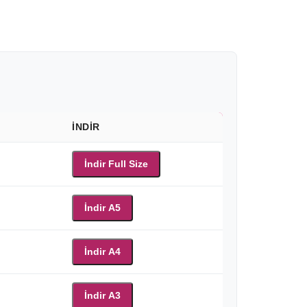
İNDIR
İndir Full Size
İndir A5
İndir A4
İndir A3