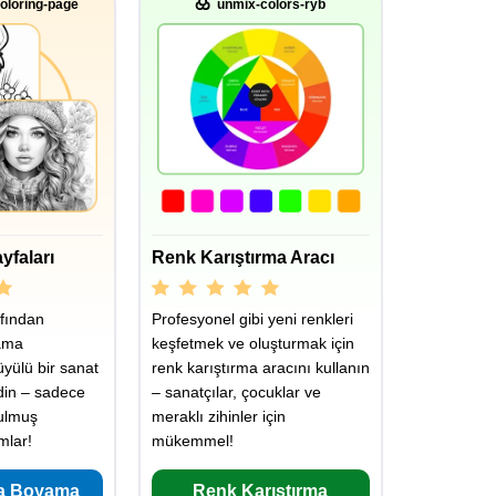
oloring-page
unmix-colors-ryb
yfaları
Renk Karıştırma Aracı
fından
Profesyonel gibi yeni renkleri
ama
keşfetmek ve oluşturmak için
üyülü bir sanat
renk karıştırma aracını kullanın
din – sadece
– sanatçılar, çocuklar ve
rulmuş
meraklı zihinler için
mlar!
mükemmel!
a Boyama
Renk Karıştırma