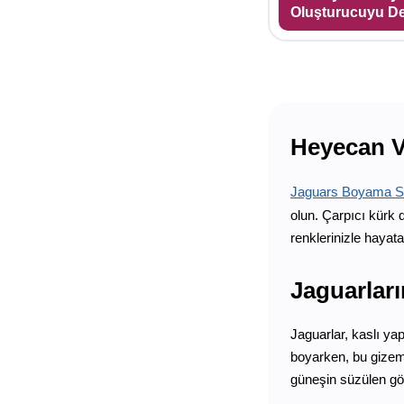
Oluşturucuyu D
Heyecan Ve
Jaguars Boyama Sa
olun. Çarpıcı kürk 
renklerinizle hayat
Jaguarları
Jaguarlar, kaslı yap
boyarken, bu gizeml
güneşin süzülen gö