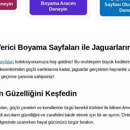
Boyama Aracını
eneyin
Sayfası Ol
Deneyin
Dene
rici Boyama Sayfaları ile Jaguarları
yfaları
koleksiyonumuza hoş geldiniz! Bu muhteşem büyük kedilerin 
desenlerinden güçlü varlıklarına kadar, jaguarlar gerçekten hayranlık u
a geçirme şansına sahipsiniz!
n Güzelliğini Keşfedin
ıları, güçlü çeneleri ve kendilerine özgü benekli kürkleri ile bilinen A
i avcıların güzelliğini ve zarafetini takdir etmek için bir an ayırın.
lgesinde uzanırken hayal gücünüzü özgür bırakın.