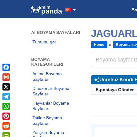
B
JAGUARL
AI BOYAMA SAYFALARI
Tümünü gör
Home
Boyama say
BOYAMA
KATEGORILERI
Anime Boyama
Facebook
Sayfaları
Ücretsiz Kendi 
Gmail
Dinozorlar Boyama
E-postaya Gönder
Sayfaları
X
Hayvanlar Boyama
Telegram
Sayfaları
WhatsApp
Tatilde Boyama
Sayfaları
Pinterest
Yetişkin Boyama
Reddit