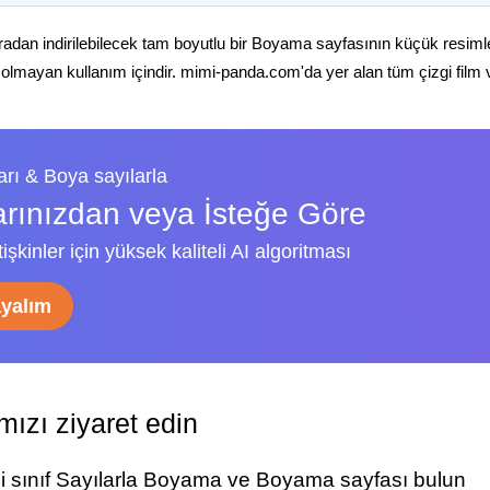
radan indirilebilecek tam boyutlu bir Boyama sayfasının küçük resiml
 olmayan kullanım içindir. mimi-panda.com'da yer alan tüm çizgi film ve 
rı & Boya sayılarla
arınızdan veya İsteğe Göre
şkinler için yüksek kaliteli AI algoritması
ayalım
ızı ziyaret edin
ci sınıf Sayılarla Boyama ve Boyama sayfası bulun