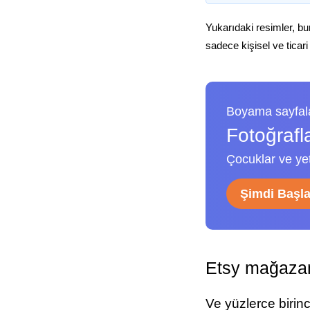
Yukarıdaki resimler, bu
sadece kişisel ve ticari
Boyama sayfala
Fotoğrafl
Çocuklar ve yeti
Şimdi Başl
Etsy mağazam
Ve yüzlerce birin