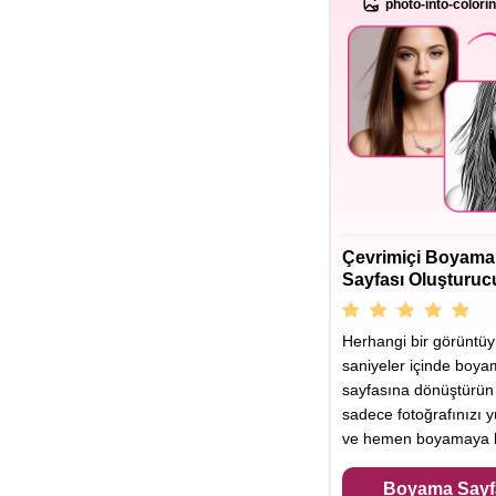
photo-into-colori
Çevrimiçi Boyama
Sayfası Oluşturuc
Herhangi bir görüntü
saniyeler içinde boy
sayfasına dönüştürün
sadece fotoğrafınızı y
ve hemen boyamaya b
Boyama Sayf