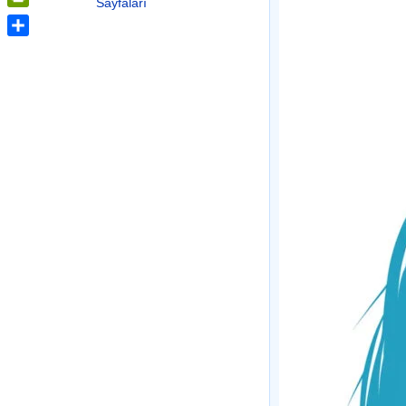
Sayfaları
PrintFriendly
Share