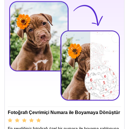
Fotoğrafı Çevrimiçi Numara ile Boyamaya Dönüştür
En sevdiğiniz fotoğrafı özel bir numara ile boyama şablonuna