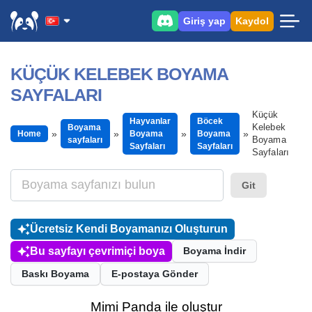
Giriş yap
Kaydol
KÜÇÜK KELEBEK BOYAMA
SAYFALARI
Küçük
Hayvanlar
Böcek
Kelebek
Boyama
Home
Boyama
Boyama
Boyama
sayfaları
Sayfaları
Sayfaları
Sayfaları
Git
Ücretsiz Kendi Boyamanızı Oluşturun
Bu sayfayı çevrimiçi boya
Boyama İndir
Baskı Boyama
E-postaya Gönder
Mimi Panda ile oluştur