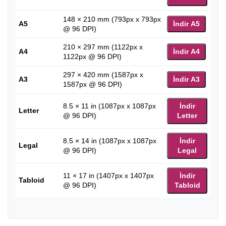
148 × 210 mm (793px x 793px
A5
İndir A5
@ 96 DPI)
210 × 297 mm (1122px x
A4
İndir A4
1122px @ 96 DPI)
297 × 420 mm (1587px x
A3
İndir A3
1587px @ 96 DPI)
8.5 × 11 in (1087px x 1087px
İndir
Letter
@ 96 DPI)
Letter
8.5 × 14 in (1087px x 1087px
İndir
Legal
@ 96 DPI)
Legal
11 × 17 in (1407px x 1407px
İndir
Tabloid
@ 96 DPI)
Tabloid