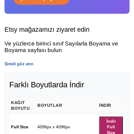
Etsy mağazamızı ziyaret edin
Ve yüzlerce birinci sınıf Sayılarla Boyama ve
Boyama sayfası bulun
Şimdi göz atın
Farklı Boyutlarda İndir
KAĞIT
BOYUTLAR
İNDIR
BOYUTU
İndir
Full Size
4096px x 4096px
Full
Size