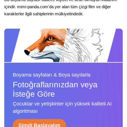
içindir. mimi-panda.com'da yer alan tüm çizgi film ve diğer
karakterler ilgili sahiplerinin mülkiyetindedir.
Boyama sayfaları & Boya sayılarla
Fotoğraflarınızdan veya
İsteğe Göre
Çocuklar ve yetişkinler için yüksek kaliteli AI
algoritması
Şimdi Başlayalım