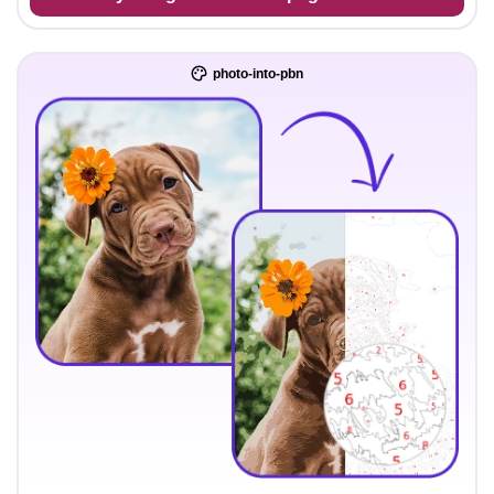
photo-into-pbn