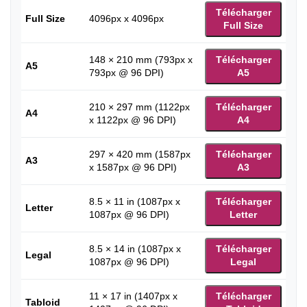
Télécharger
Full Size
4096px x 4096px
Full Size
148 × 210 mm (793px x
Télécharger
A5
793px @ 96 DPI)
A5
210 × 297 mm (1122px
Télécharger
A4
x 1122px @ 96 DPI)
A4
297 × 420 mm (1587px
Télécharger
A3
x 1587px @ 96 DPI)
A3
8.5 × 11 in (1087px x
Télécharger
Letter
1087px @ 96 DPI)
Letter
8.5 × 14 in (1087px x
Télécharger
Legal
1087px @ 96 DPI)
Legal
11 × 17 in (1407px x
Télécharger
Tabloid