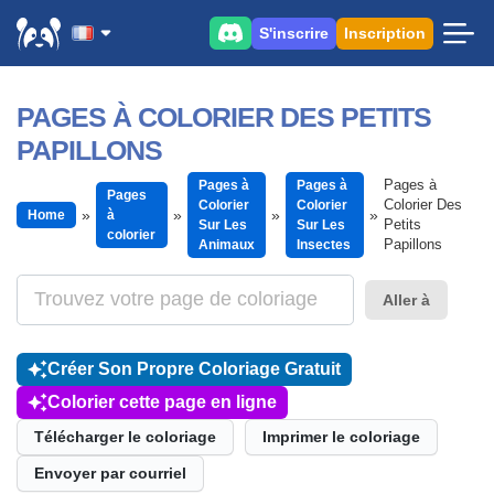
S'inscrire
Inscription
PAGES À COLORIER DES PETITS
PAPILLONS
Pages à
Pages à
Pages à
Pages
Colorier Des
Colorier
Colorier
Home
à
Petits
Sur Les
Sur Les
colorier
Papillons
Animaux
Insectes
Aller à
Créer Son Propre Coloriage Gratuit
Colorier cette page en ligne
Télécharger le coloriage
Imprimer le coloriage
Envoyer par courriel