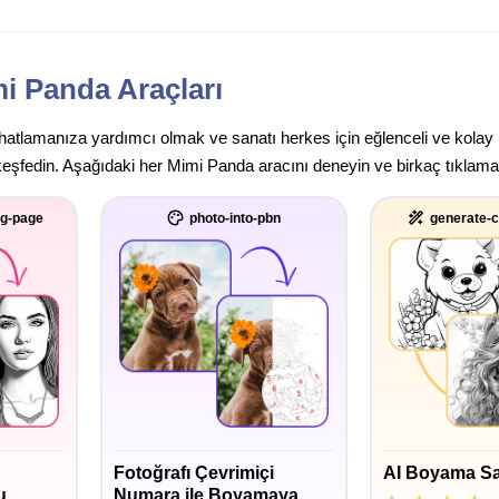
i Panda Araçları
rahatlamanıza yardımcı olmak ve sanatı herkes için eğlenceli ve kolay
keşfedin. Aşağıdaki her Mimi Panda aracını deneyin ve birkaç tıklamay
ng-page
photo-into-pbn
generate-c
Fotoğrafı Çevrimiçi
AI Boyama Sa
u
Numara ile Boyamaya