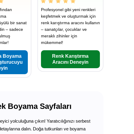
fından
Profesyonel gibi yeni renkleri
ama
keşfetmek ve oluşturmak için
üyülü bir sanat
renk karıştırma aracını kullanın
din – sadece
– sanatçılar, çocuklar ve
rulmuş
meraklı zihinler için
mlar!
mükemmel!
a Boyama
Renk Karıştırma
uşturucuyu
Aracını Deneyin
yin
ek Boyama Sayfaları
yici yolculuğuna çıkın! Yaratıcılığınızı serbest
 detaylarına dalın. Doğa tutkunları ve boyama