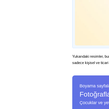
Yukarıdaki resimler, bu
sadece kişisel ve ticari
Boyama sayfala
Fotoğrafl
Çocuklar ve yeti