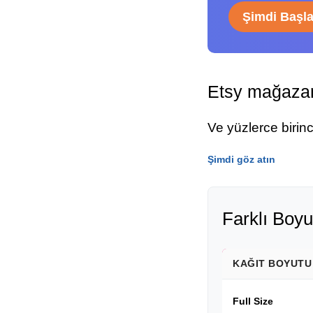
Şimdi Başl
Etsy mağazam
Ve yüzlerce birin
Şimdi göz atın
Farklı Boyu
KAĞIT BOYUTU
Full Size