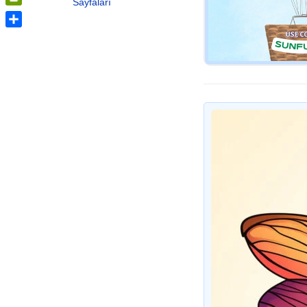
Sayfaları
PrintFriendly
Share