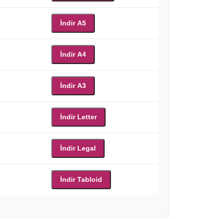
İndir A5
İndir A4
İndir A3
İndir Letter
İndir Legal
İndir Tabloid