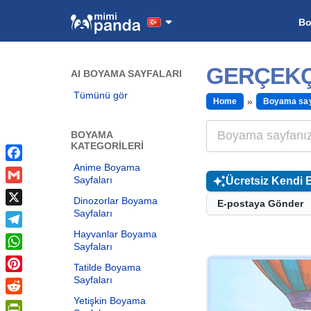
B
GERÇEKÇ
AI BOYAMA SAYFALARI
Tümünü gör
Home
Boyama say
BOYAMA
KATEGORILERI
Anime Boyama
Facebook
Sayfaları
Ücretsiz Kendi 
Gmail
Dinozorlar Boyama
E-postaya Gönder
Sayfaları
X
Hayvanlar Boyama
Telegram
Sayfaları
WhatsApp
Tatilde Boyama
Sayfaları
Pinterest
Yetişkin Boyama
Reddit