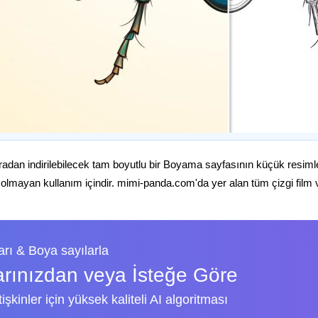
radan indirilebilecek tam boyutlu bir Boyama sayfasının küçük resiml
 olmayan kullanım içindir. mimi-panda.com'da yer alan tüm çizgi film ve 
rı & Boya sayılarla
arınızdan veya İsteğe Göre
şkinler için yüksek kaliteli AI algoritması