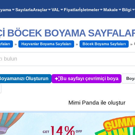
oyama
Sayılarla
Araçlar
VAL
Fiyatlar
İşletmeler
Makale
Bilgi
I BÖCEK BOYAMA SAYFALAR
faları
Hayvanlar Boyama Sayfaları
Böcek Boyama Sayfaları
Boyamanızı Oluşturun
Bu sayfayı çevrimiçi boya
Boy
Mimi Panda ile oluştur