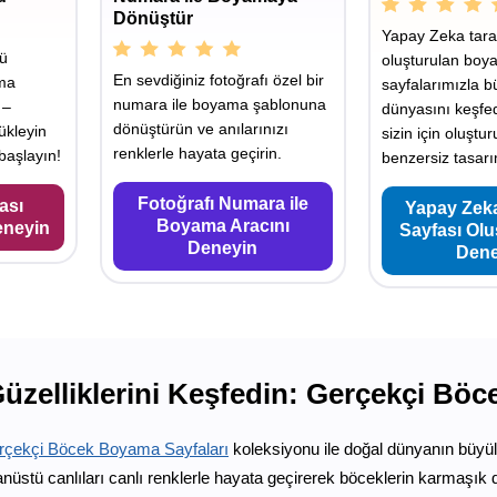
Dönüştür
Yapay Zeka tara
yü
oluşturulan boy
En sevdiğiniz fotoğrafı özel bir
ama
sayfalarımızla b
numara ile boyama şablonuna
 –
dünyasını keşfe
dönüştürün ve anılarınızı
ükleyin
sizin için oluştu
renklerle hayata geçirin.
aşlayın!
benzersiz tasarı
Fotoğrafı Numara ile
ası
Yapay Zek
Boyama Aracını
eneyin
Sayfası Ol
Deneyin
Dene
üzelliklerini Keşfedin: Gerçekçi Böc
rçekçi Böcek Boyama Sayfaları
koleksiyonu ile doğal dünyanın büyüle
anüstü canlıları canlı renklerle hayata geçirerek böceklerin karmaşık