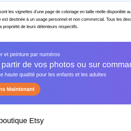
nt les vignettes d'une page de coloriage en taille réelle disponible 
e est destinée à un usage personnel et non commercial. Tous les de
propriété de leurs détenteurs respectifs.
er et peinture par numéros
 partir de vos photos ou sur comm
e haute qualité pour les enfants et les adultes
s Maintenant
 boutique Etsy