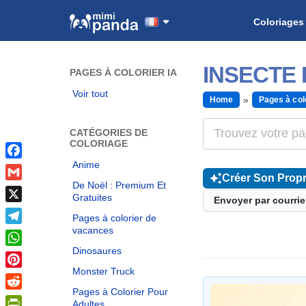
Coloriages
INSECTE 
PAGES À COLORIER IA
Voir tout
Home
Pages à col
CATÉGORIES DE
COLORIAGE
Anime
Facebook
Créer Son Propr
De Noël : Premium Et
Gmail
Gratuites
Envoyer par courrie
X
Pages à colorier de
vacances
Telegram
Dinosaures
WhatsApp
Monster Truck
Pinterest
Pages à Colorier Pour
Reddit
Adultes