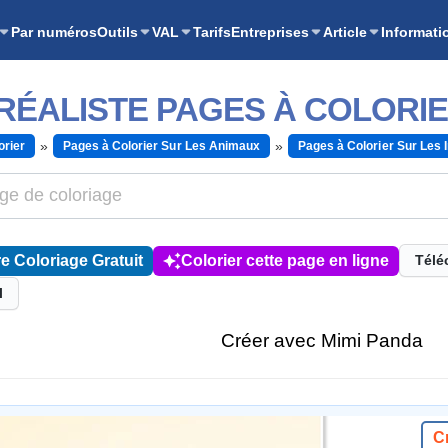
Par numéros
Outils
VAL
Tarifs
Entreprises
Article
Informati
RÉALISTE PAGES À COLORI
orier
Pages à Colorier Sur Les Animaux
Pages à Colorier Sur Les 
e Coloriage Gratuit
Colorier cette page en ligne
Télé
l
Créer avec Mimi Panda
C