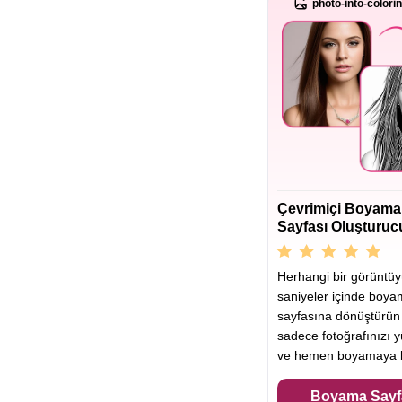
photo-into-colori
Çevrimiçi Boyama
Sayfası Oluşturuc
Herhangi bir görüntü
saniyeler içinde boy
sayfasına dönüştürün
sadece fotoğrafınızı y
ve hemen boyamaya b
Boyama Sayf