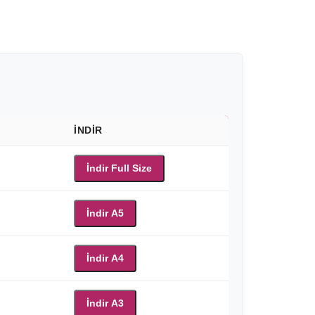
İNDIR
İndir Full Size
İndir A5
İndir A4
İndir A3