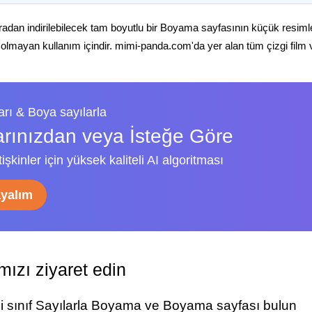
radan indirilebilecek tam boyutlu bir Boyama sayfasının küçük resiml
 olmayan kullanım içindir. mimi-panda.com'da yer alan tüm çizgi film ve 
rı & Boya sayılarla
arınızdan veya İsteğe Göre
şkinler için yüksek kaliteli AI algoritması
ayalım
ızı ziyaret edin
ci sınıf Sayılarla Boyama ve Boyama sayfası bulun