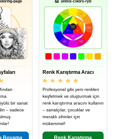
oloring-page
unmix-colors-ryb
yfaları
Renk Karıştırma Aracı
fından
Profesyonel gibi yeni renkleri
ama
keşfetmek ve oluşturmak için
üyülü bir sanat
renk karıştırma aracını kullanın
din – sadece
– sanatçılar, çocuklar ve
rulmuş
meraklı zihinler için
mlar!
mükemmel!
a Boyama
Renk Karıştırma