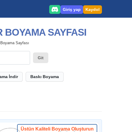
Giriş yap
Kaydol
IR BOYAMA SAYFASI
r Boyama Sayfası
Git
ama İndir
Baskı Boyama
Üstün Kaliteli Boyama Oluşturun