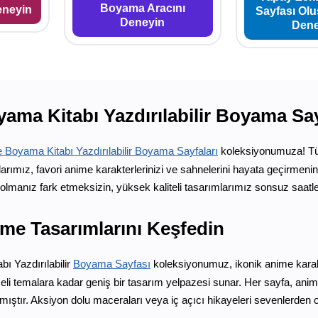
Boyama Aracını
eneyin
Sayfası Ol
Deneyin
Dene
ama Kitabı Yazdırılabilir Boyama Say
 Boyama Kitabı Yazdırılabilir Boyama Sayfaları
koleksiyonumuza! Tü
rımız, favori anime karakterlerinizi ve sahnelerini hayata geçirmenin 
olmanız fark etmeksizin, yüksek kaliteli tasarımlarımız sonsuz saat
ime Tasarımlarını Keşfedin
ı Yazdırılabilir
Boyama Sayfası
koleksiyonumuz, ikonik anime karak
eli temalara kadar geniş bir tasarım yelpazesi sunar. Her sayfa, ani
nmıştır. Aksiyon dolu maceraları veya iç açıcı hikayeleri sevenlerden