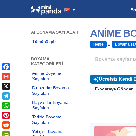
B
ANIME BO
AI BOYAMA SAYFALARI
Tümünü gör
Home
Boyama say
BOYAMA
KATEGORILERI
Anime Boyama
Facebook
Sayfaları
Ücretsiz Kendi 
Gmail
Dinozorlar Boyama
E-postaya Gönder
Sayfaları
X
Hayvanlar Boyama
Telegram
Sayfaları
WhatsApp
Tatilde Boyama
Sayfaları
Pinterest
Yetişkin Boyama
Reddit