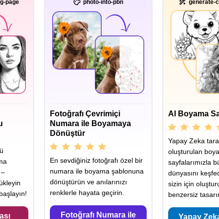
ng-page
photo-into-pbn
generate-c
Fotoğrafı Çevrimiçi
AI Boyama Sa
u
Numara ile Boyamaya
Dönüştür
Yapay Zeka tara
yü
oluşturulan boy
En sevdiğiniz fotoğrafı özel bir
ama
sayfalarımızla b
numara ile boyama şablonuna
 –
dünyasını keşfe
dönüştürün ve anılarınızı
ükleyin
sizin için oluştu
renklerle hayata geçirin.
aşlayın!
benzersiz tasarı
Fotoğrafı Numara ile
ası
Yapay Zek