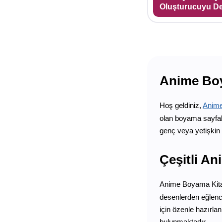
Oluşturucuyu D
Anime Boy
Hoş geldiniz,
Anime
olan boyama sayfala
genç veya yetişkin 
Çeşitli An
Anime Boyama Kitab
desenlerden eğlenc
için özenle hazırla
bulunmaktadır.