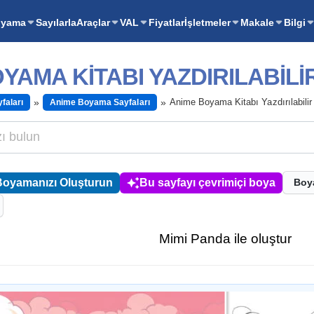
oyama
Sayılarla
Araçlar
VAL
Fiyatlar
İşletmeler
Makale
Bilgi
YAMA KITABI YAZDIRILABIL
Anime Boyama Kitabı Yazdırılabili
faları
Anime Boyama Sayfaları
Boyamanızı Oluşturun
Bu sayfayı çevrimiçi boya
Boy
Mimi Panda ile oluştur