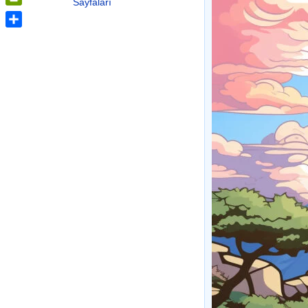
Sayfaları
PrintFriendly
Share