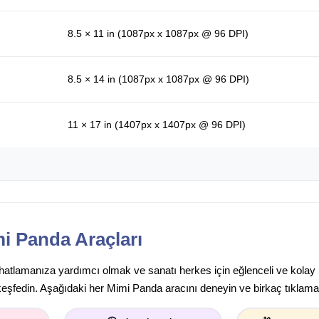
8.5 × 11 in (1087px x 1087px @ 96 DPI)
8.5 × 14 in (1087px x 1087px @ 96 DPI)
11 × 17 in (1407px x 1407px @ 96 DPI)
i Panda Araçları
rahatlamanıza yardımcı olmak ve sanatı herkes için eğlenceli ve kolay
keşfedin. Aşağıdaki her Mimi Panda aracını deneyin ve birkaç tıklamay