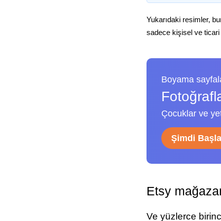
Yukarıdaki resimler, bu
sadece kişisel ve ticari
Boyama sayfala
Fotoğrafl
Çocuklar ve yeti
Şimdi Başl
Etsy mağazam
Ve yüzlerce birin