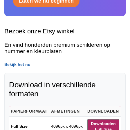
Laten we nu beginnen
Bezoek onze Etsy winkel
En vind honderden premium schilderen op
nummer en kleurplaten
Bekijk het nu
Download in verschillende
formaten
PAPIERFORMAAT
AFMETINGEN
DOWNLOADEN
Downloaden
Full Size
4096px x 4096px
Full Size