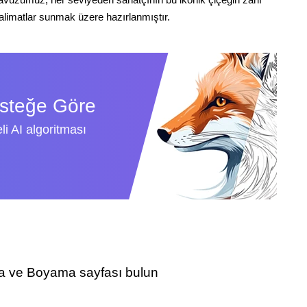
talimatlar sunmak üzere hazırlanmıştır.
İsteğe Göre
li AI algoritması
ama ve Boyama sayfası bulun