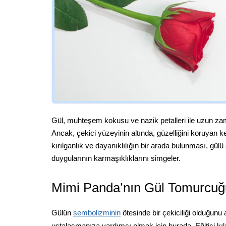
Gül, muhteşem kokusu ve nazik petalleri ile uzun za
Ancak, çekici yüzeyinin altında, güzelliğini koruyan kes
kırılganlık ve dayanıklılığın bir arada bulunması, gülü s
duygularının karmaşıklıklarını simgeler.
Mimi Panda’nın Gül Tomurcuğ
Gülün
sembolizminin
ötesinde bir çekiciliği olduğun
ustalaşmanıza yardımcı olmak için burada. Eğitici kı