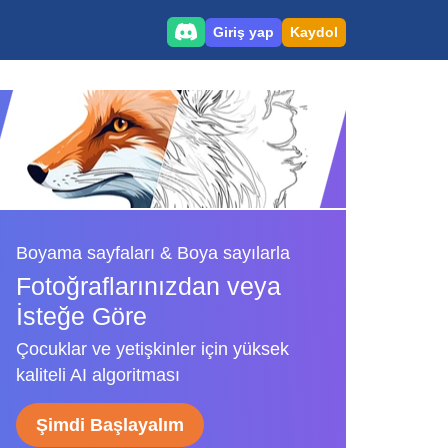
Giriş yap
Kaydol
Boyama sayfaları & Boya sayılarla
Fotoğraflarınızdan veya
İsteğe Göre
Çocuklar ve yetişkinler için yüksek
kaliteli AI algoritması
Şimdi Başlayalım