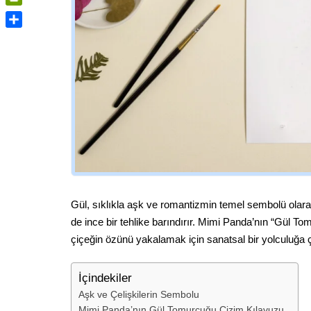
PrintFriendly
Share
Gül, sıklıkla aşk ve romantizmin temel sembolü olarak 
de ince bir tehlike barındırır. Mimi Panda’nın “Gül T
çiçeğin özünü yakalamak için sanatsal bir yolculuğa 
İçindekiler
Aşk ve Çelişkilerin Sembolu
Mimi Panda’nın Gül Tomurcuğu Çizim Kılavuzu