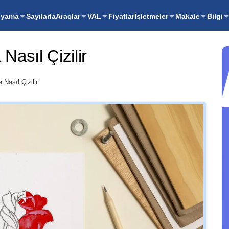
oyama
Sayılarla
Araçlar
VAL
Fiyatlar
İşletmeler
Makale
Bilgi
asıl Çizilir
Nasıl Çizilir