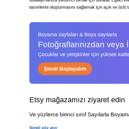
tasvirlerini oluşturmasını sağlamak için açık ve özlü 
Boyama sayfaları & Boya sayılarla
Fotoğraflarınızdan veya 
Çocuklar ve yetişkinler için yüksek kalite
Şimdi Başlayalım
Etsy mağazamızı ziyaret edin
Ve yüzlerce birinci sınıf Sayılarla Boy
Şimdi göz atın