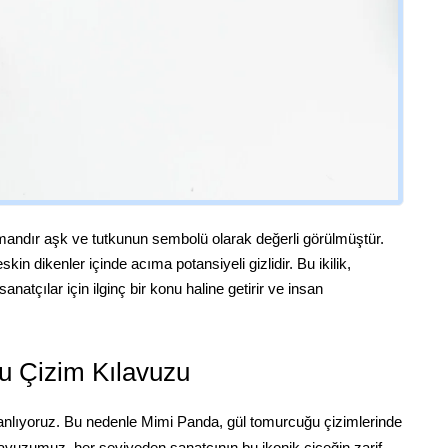
mandır aşk ve tutkunun sembolü olarak değerli görülmüştür.
kin dikenler içinde acıma potansiyeli gizlidir. Bu ikilik,
anatçılar için ilginç bir konu haline getirir ve insan
u Çizim Kılavuzu
u anlıyoruz. Bu nedenle Mimi Panda, gül tomurcuğu çizimlerinde
lavuzumuz, her seviyeden sanatçının bu ikonik çiçeğin zarif