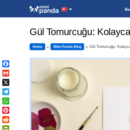
B
Gül Tomurcuğu: Kolayca N
Gül Tomurcuğu: Kolayca 
Home
Mimi Panda Blog
Facebook
Gmail
X
Telegram
WhatsApp
Pinterest
Reddit