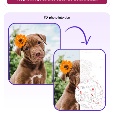
photo-into-pbn