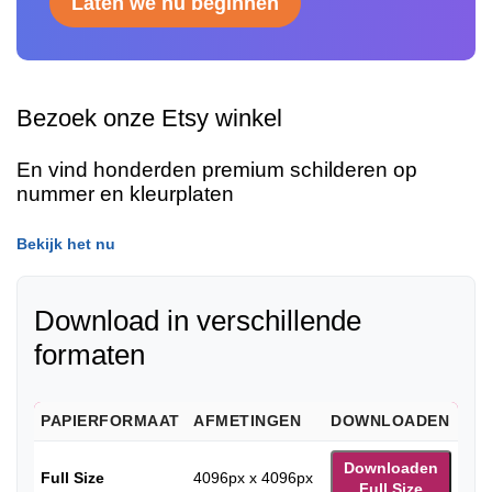
Laten we nu beginnen
Bezoek onze Etsy winkel
En vind honderden premium schilderen op
nummer en kleurplaten
Bekijk het nu
Download in verschillende
formaten
PAPIERFORMAAT
AFMETINGEN
DOWNLOADEN
Downloaden
Full Size
4096px x 4096px
Full Size