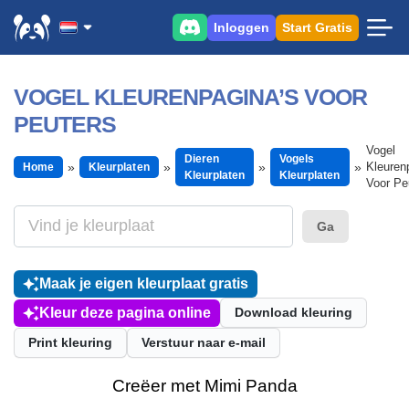
Inloggen
Start Gratis
VOGEL KLEURENPAGINA’S VOOR
PEUTERS
Vogel
Dieren
Vogels
Kleuren
Home
Kleurplaten
Kleurplaten
Kleurplaten
Voor Pe
Ga
Maak je eigen kleurplaat gratis
Kleur deze pagina online
Download kleuring
Print kleuring
Verstuur naar e-mail
Creëer met Mimi Panda