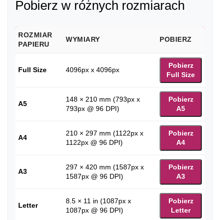
Pobierz w różnych rozmiarach
ROZMIAR
WYMIARY
POBIERZ
PAPIERU
Pobierz
Full Size
4096px x 4096px
Full Size
148 × 210 mm (793px x
Pobierz
A5
793px @ 96 DPI)
A5
210 × 297 mm (1122px x
Pobierz
A4
1122px @ 96 DPI)
A4
297 × 420 mm (1587px x
Pobierz
A3
1587px @ 96 DPI)
A3
8.5 × 11 in (1087px x
Pobierz
Letter
1087px @ 96 DPI)
Letter