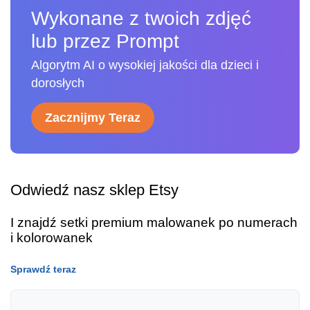
Wykonane z twoich zdjęć
lub przez Prompt
Algorytm AI o wysokiej jakości dla dzieci i
dorosłych
Zacznijmy Teraz
Odwiedź nasz sklep Etsy
I znajdź setki premium malowanek po numerach
i kolorowanek
Sprawdź teraz