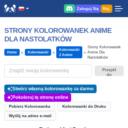
Zaloguj Się
Rej.
STRONY KOLOROWANEK ANIME
DLA NASTOLATKÓW
Strony Kolorowanek
Kolorowanki
Anime Dla
Home
Kolorowanki
Z Anime
Nastolatków
Przejdź
do
Stwórz własną kolorowankę za darmo
Pokoloruj tę stronę online
Pobierz Kolorowanka
Kolorowanki do Druku
Wyślij na adres e-mail