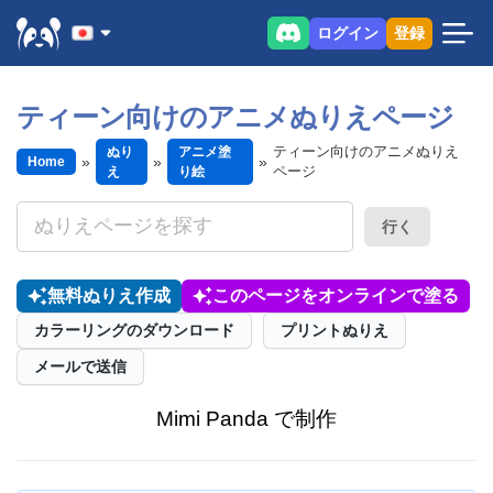
ログイン
登録
ティーン向けのアニメぬりえページ
ティーン向けのアニメぬりえ
ぬり
アニメ塗
Home
ページ
え
り絵
行く
無料ぬりえ作成
このページをオンラインで塗る
カラーリングのダウンロード
プリントぬりえ
メールで送信
Mimi Panda で制作