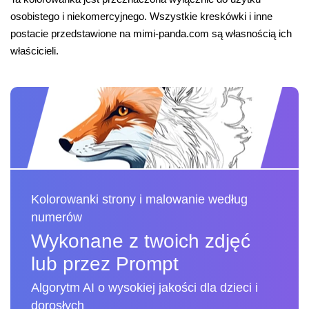
osobistego i niekomercyjnego. Wszystkie kreskówki i inne
postacie przedstawione na mimi-panda.com są własnością ich
właścicieli.
Kolorowanki strony i malowanie według
numerów
Wykonane z twoich zdjęć
lub przez Prompt
Algorytm AI o wysokiej jakości dla dzieci i
dorosłych