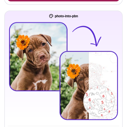
photo-into-pbn