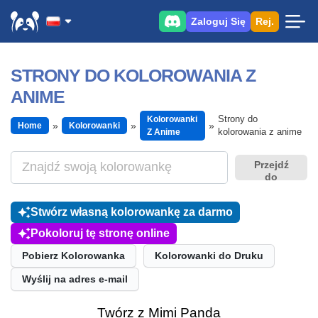
Zaloguj Się
Rej.
STRONY DO KOLOROWANIA Z
ANIME
Strony do
Kolorowanki
Home
Kolorowanki
kolorowania z anime
Z Anime
Przejdź
do
Stwórz własną kolorowankę za darmo
Pokoloruj tę stronę online
Pobierz Kolorowanka
Kolorowanki do Druku
Wyślij na adres e-mail
Twórz z Mimi Panda