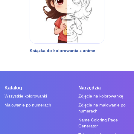
Książka do kolorowania z anime
Katalog
Narzędzia
Wszystkie kolorowanki
Zdjęcie na kolorowankę
Malowanie po numerach
Zdjęcie na malowanie po
numerach
Name Coloring Page
Generator