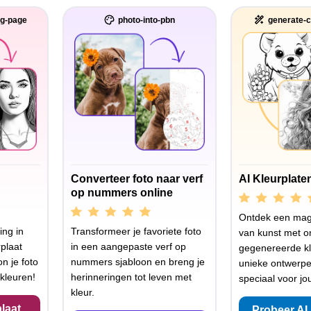
ng-page
photo-into-pbn
generate-c
Converteer foto naar verf
AI Kleurplate
op nummers online
Ontdek een mag
ing in
Transformeer je favoriete foto
van kunst met o
plaat
in een aangepaste verf op
gegenereerde kl
n je foto
nummers sjabloon en breng je
unieke ontwerp
kleuren!
herinneringen tot leven met
speciaal voor jo
kleur.
laat
Probeer AI 