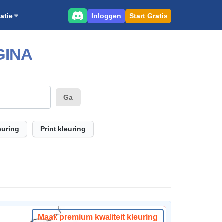
Inloggen
Start Gratis
atie
GINA
Ga
euring
Print kleuring
Maak premium kwaliteit kleuring