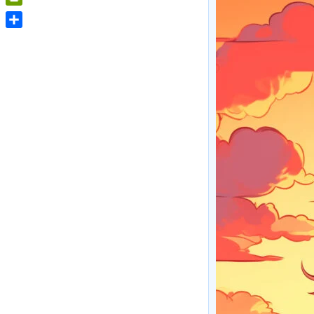
PrintFriendly
Share