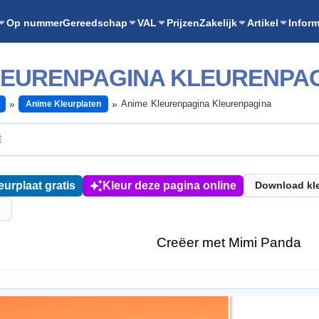
Op nummer
Gereedschap
VAL
Prijzen
Zakelijk
Artikel
Inform
LEURENPAGINA KLEURENPA
Anime Kleurenpagina Kleurenpagina
Anime Kleurplaten
eurplaat gratis
Kleur deze pagina online
Download kl
l
Creëer met Mimi Panda