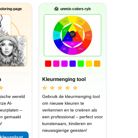
oloring-page
unmix-colors-ryb
n
Kleurmenging tool
ische wereld
Gebruik de kleurmenging tool
nze AI-
om nieuwe kleuren te
eurplaten –
verkennen en te creëren als
en gemaakt
een professional – perfect voor
u!
kunstenaars, kinderen en
nieuwsgierige geesten!
kleurplaat