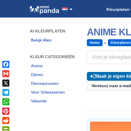
Kleurplaten
ANIME K
AI KLEURPLATEN
Bekijk Alles
Home
Kleurplaten
KLEUR CATEGORIEËN
Anime
Facebook
Dieren
Maak je eigen kl
Gmail
Dinosaurussen
Verstuur naar e-mai
X
Voor Volwassenen
Telegram
Vakantie
WhatsApp
Pinterest
Reddit