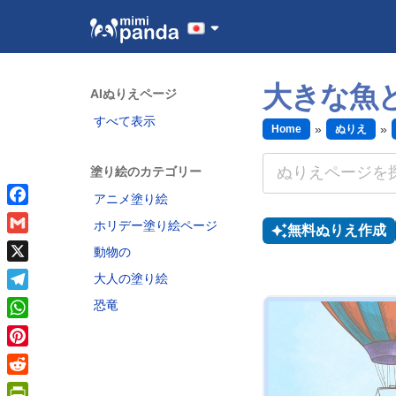
大きな魚
AIぬりえページ
すべて表示
Home
ぬりえ
塗り絵のカテゴリー
アニメ塗り絵
Facebook
ホリデー塗り絵ページ
無料ぬりえ作成
Gmail
動物の
X
大人の塗り絵
Telegram
恐竜
WhatsApp
Pinterest
Reddit