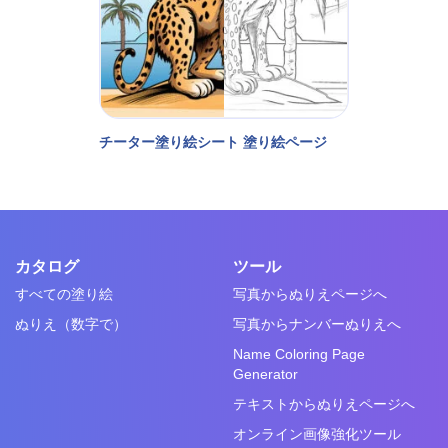
チーター塗り絵シート 塗り絵ページ
カタログ
ツール
すべての塗り絵
写真からぬりえページへ
ぬりえ（数字で）
写真からナンバーぬりえへ
Name Coloring Page
Generator
テキストからぬりえページへ
オンライン画像強化ツール