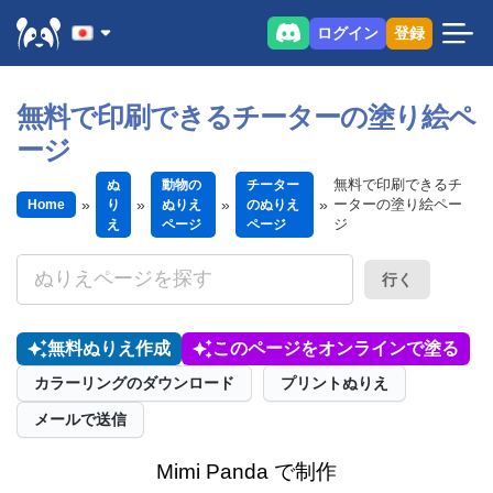
ログイン
登録
無料で印刷できるチーターの塗り絵ペ
ージ
無料で印刷できるチ
ぬ
動物の
チーター
ーターの塗り絵ペー
Home
り
ぬりえ
のぬりえ
ジ
え
ページ
ページ
行く
無料ぬりえ作成
このページをオンラインで塗る
カラーリングのダウンロード
プリントぬりえ
メールで送信
Mimi Panda で制作