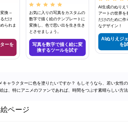
AI生成のぬりえ
変換 –
お気に入りの写真をカスタムの
アートの世界を発
するだけ
数字で描く絵のテンプレートに
だけのために作
始められま
変換し、色で思い出を生き生き
なデザイン！
とさせましょう。
AIぬりえジ
ターを
写真を数字で描く絵に変
を
換するツールを試す
メキャラクターに色を塗りたいですか？ もしそうなら、若い女性
り絵は、特にアニメのファンであれば、時間をつぶす素晴らしい方
り絵ページ