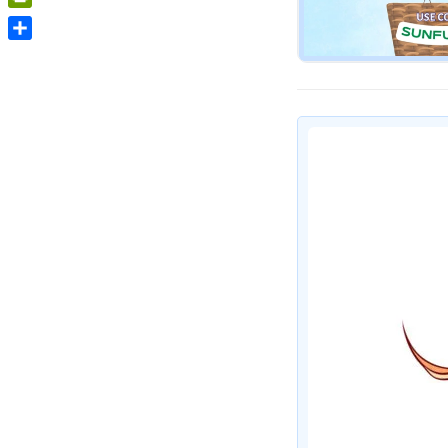
PrintFriendly
Share