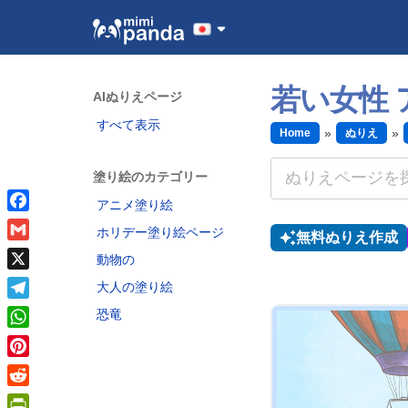
若い女性 
AIぬりえページ
すべて表示
Home
ぬりえ
塗り絵のカテゴリー
アニメ塗り絵
Facebook
ホリデー塗り絵ページ
無料ぬりえ作成
Gmail
動物の
X
大人の塗り絵
Telegram
恐竜
WhatsApp
Pinterest
Reddit