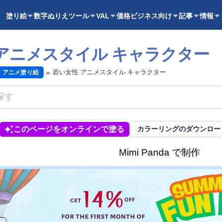
塗り絵
数字ぬりえ
ツール
VAL
価格
ビジネス向け
記事
情報
アニメスタイル キャラクター
若い女性 アニメスタイル キャラクター
アニメ塗り絵
このページをオンラインで塗る
カラーリングのダウンロー
Mimi Panda で制作