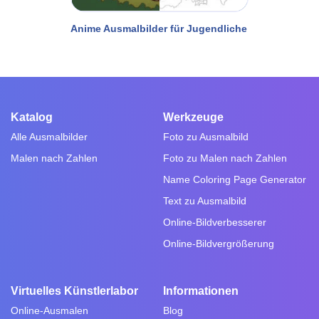
Anime Ausmalbilder für Jugendliche
Katalog
Werkzeuge
Alle Ausmalbilder
Foto zu Ausmalbild
Malen nach Zahlen
Foto zu Malen nach Zahlen
Name Coloring Page Generator
Text zu Ausmalbild
Online-Bildverbesserer
Online-Bildvergrößerung
Virtuelles Künstlerlabor
Informationen
Online-Ausmalen
Blog