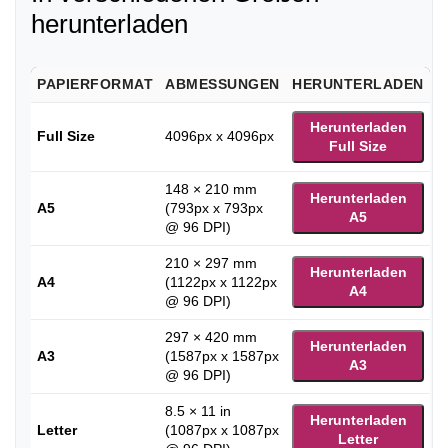
herunterladen
PAPIERFORMAT
ABMESSUNGEN
HERUNTERLADEN
Herunterladen
Full Size
4096px x 4096px
Full Size
148 × 210 mm
Herunterladen
A5
(793px x 793px
A5
@ 96 DPI)
210 × 297 mm
Herunterladen
A4
(1122px x 1122px
A4
@ 96 DPI)
297 × 420 mm
Herunterladen
A3
(1587px x 1587px
A3
@ 96 DPI)
8.5 × 11 in
Herunterladen
Letter
(1087px x 1087px
Letter