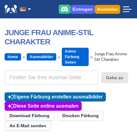
Eintragen
Anmelden
JUNGE FRAU ANIME-STIL
CHARAKTER
Anime
Junge Frau Anime-
Home
Ausmalbilder
Färbung
Stil Charakter
Seiten
Gehe zu
Eigene Färbung erstellen ausmalbilder
Diese Seite online ausmalen
Download Färbung
Drucken Färbung
An E-Mail senden