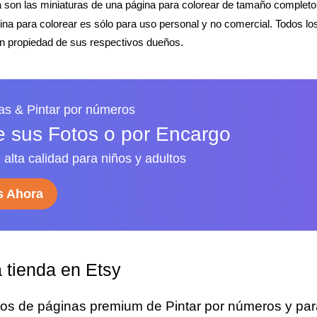
 son las miniaturas de una página para colorear de tamaño completo
gina para colorear es sólo para uso personal y no comercial. Todos l
 propiedad de sus respectivos dueños.
as & Pintar por números
de sus Fotos o por Encargo
 alta calidad para niños y adultos
 Ahora
a tienda en Etsy
tos de páginas premium de Pintar por números y par