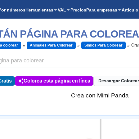
Por números
Herramientas
VAL
Precios
Para empresas
Artículo
ÁN PÁGINA PARA COLORE
Oran
a colorear
Animales Para Colorear
Simios Para Colorear
ratis
Colorea esta página en línea
Descargar Colorear
Crea con Mimi Panda