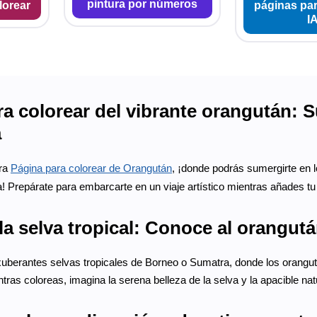
pintura por números
lorear
páginas par
I
a colorear del vibrante orangután: 
a
tra
Página para colorear de Orangután
, ¡donde podrás sumergirte en lo
! Prepárate para embarcarte en un viaje artístico mientras añades tu p
a selva tropical: Conoce al orangut
xuberantes selvas tropicales de Borneo o Sumatra, donde los orangu
ntras coloreas, imagina la serena belleza de la selva y la apacible na