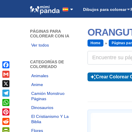
Dibujos para colorear
ORANGUT
PÁGINAS PARA
COLOREAR CON IA
Home
Páginas par
Ver todos
CATEGORÍAS DE
COLOREADO
Facebook
Animales
Crear Colorear G
Gmail
Anime
X
Camión Monstruo
Páginas
Telegram
Dinosaurios
WhatsApp
El Cristianismo Y La
Pinterest
Biblia
Reddit
Flores