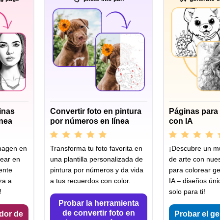
inas
Convertir foto en pintura
Páginas para 
ínea
por números en línea
con IA
imagen en
Transforma tu foto favorita en
¡Descubre un m
rear en
una plantilla personalizada de
de arte con nue
ente
pintura por números y da vida
para colorear g
za a
a tus recuerdos con color.
IA – diseños ún
!
solo para ti!
Probar la herramienta
de convertir foto en
dor de
Probar el g