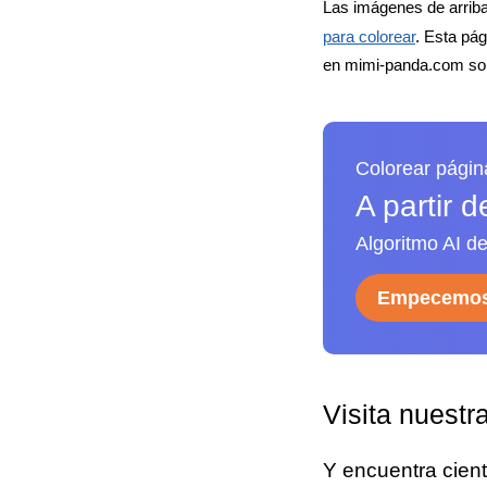
Las imágenes de arriba
para colorear
. Esta pá
en mimi-panda.com son
Colorear págin
A partir 
Algoritmo AI de
Empecemos
Visita nuestr
Y encuentra cien