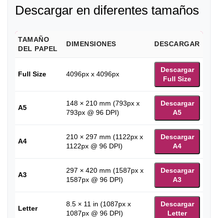
Descargar en diferentes tamaños
TAMAÑO
DIMENSIONES
DESCARGAR
DEL PAPEL
Descargar
Full Size
4096px x 4096px
Full Size
148 × 210 mm (793px x
Descargar
A5
793px @ 96 DPI)
A5
210 × 297 mm (1122px x
Descargar
A4
1122px @ 96 DPI)
A4
297 × 420 mm (1587px x
Descargar
A3
1587px @ 96 DPI)
A3
8.5 × 11 in (1087px x
Descargar
Letter
1087px @ 96 DPI)
Letter