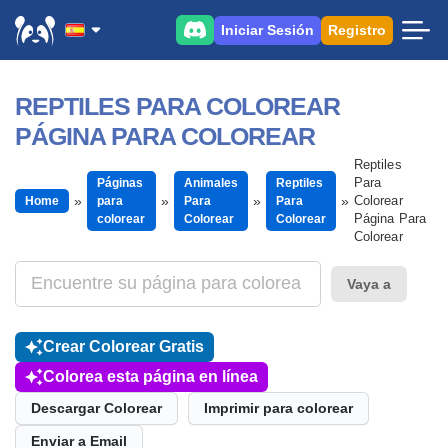
Iniciar Sesión
Registro
REPTILES PARA COLOREAR
PÁGINA PARA COLOREAR
Reptiles
Para
Páginas
Animales
Reptiles
Colorear
Home
para
Para
Para
Página Para
colorear
Colorear
Colorear
Colorear
Vaya a
Crear Colorear Gratis
Colorea esta página en línea
Descargar Colorear
Imprimir para colorear
Enviar a Email