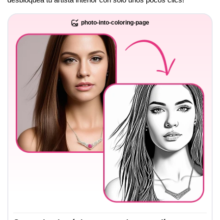
photo-into-coloring-page