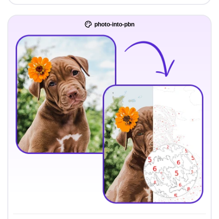
photo-into-pbn