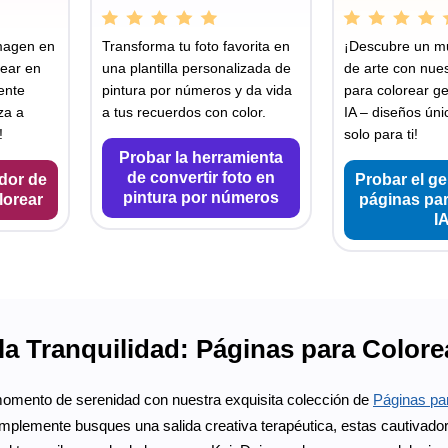
imagen en
Transforma tu foto favorita en
¡Descubre un m
rear en
una plantilla personalizada de
de arte con nue
ente
pintura por números y da vida
para colorear g
za a
a tus recuerdos con color.
IA – diseños ún
!
solo para ti!
Probar la herramienta
de convertir foto en
dor de
Probar el g
pintura por números
lorear
páginas par
I
la Tranquilidad: Páginas para Colore
omento de serenidad con nuestra exquisita colección de
Páginas par
plemente busques una salida creativa terapéutica, estas cautivadora