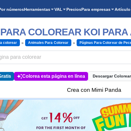
Por números
Herramientas
VAL
Precios
Para empresas
Artículo
 PARA COLOREAR KOI PARA
a colorear
Animales Para Colorear
Páginas Para Colorear de Pec
ratis
Colorea esta página en línea
Descargar Colorear
Crea con Mimi Panda