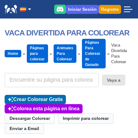
Iniciar Sesión
Registro
VACA DIVERTIDA PARA COLOREAR
Páginas
Vaca
Páginas
Animales
Para
Divertida
Home
para
Para
Colorear
Para
colorear
Colorear
de
Colorear
Ganado
Vaya a
Crear Colorear Gratis
Colorea esta página en línea
Descargar Colorear
Imprimir para colorear
Enviar a Email