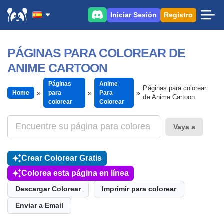
Iniciar Sesión
Registro
PÁGINAS PARA COLOREAR DE
ANIME CARTOON
Páginas
Anime
Páginas para colorear
Home
para
Para
de Anime Cartoon
colorear
Colorear
Vaya a
Crear Colorear Gratis
Colorea esta página en línea
Descargar Colorear
Imprimir para colorear
Enviar a Email