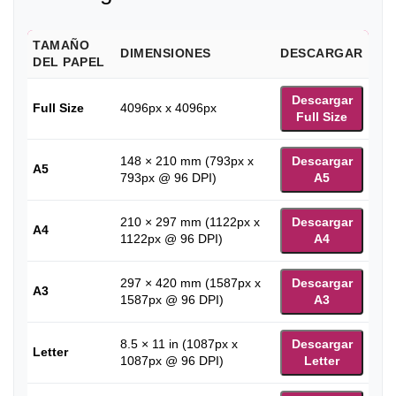
TAMAÑO
DIMENSIONES
DESCARGAR
DEL PAPEL
Descargar
Full Size
4096px x 4096px
Full Size
148 × 210 mm (793px x
Descargar
A5
793px @ 96 DPI)
A5
210 × 297 mm (1122px x
Descargar
A4
1122px @ 96 DPI)
A4
297 × 420 mm (1587px x
Descargar
A3
1587px @ 96 DPI)
A3
8.5 × 11 in (1087px x
Descargar
Letter
1087px @ 96 DPI)
Letter