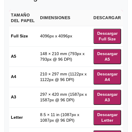
TAMAÑO
DIMENSIONES
DESCARGAR
DEL PAPEL
Descargar
Full Size
4096px x 4096px
Full Size
148 × 210 mm (793px x
Descargar
A5
793px @ 96 DPI)
A5
210 × 297 mm (1122px x
Descargar
A4
1122px @ 96 DPI)
A4
297 × 420 mm (1587px x
Descargar
A3
1587px @ 96 DPI)
A3
8.5 × 11 in (1087px x
Descargar
Letter
1087px @ 96 DPI)
Letter