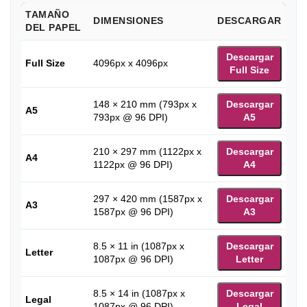
TAMAÑO
DIMENSIONES
DESCARGAR
DEL PAPEL
Descargar
Full Size
4096px x 4096px
Full Size
148 × 210 mm (793px x
Descargar
A5
793px @ 96 DPI)
A5
210 × 297 mm (1122px x
Descargar
A4
1122px @ 96 DPI)
A4
297 × 420 mm (1587px x
Descargar
A3
1587px @ 96 DPI)
A3
8.5 × 11 in (1087px x
Descargar
Letter
1087px @ 96 DPI)
Letter
8.5 × 14 in (1087px x
Descargar
Legal
1087px @ 96 DPI)
Legal