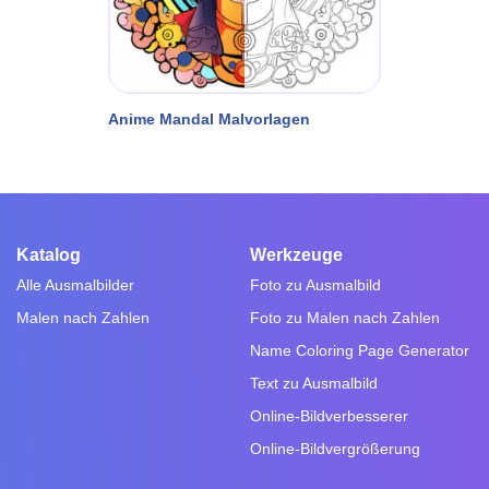
Anime Mandal Malvorlagen
Katalog
Werkzeuge
Alle Ausmalbilder
Foto zu Ausmalbild
Malen nach Zahlen
Foto zu Malen nach Zahlen
Name Coloring Page Generator
Text zu Ausmalbild
Online-Bildverbesserer
Online-Bildvergrößerung