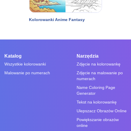
Kolorowanki Anime Fantasy
Katalog
Narzędzia
Wszystkie kolorowanki
Zdjęcie na kolorowankę
Malowanie po numerach
Zdjęcie na malowanie po
numerach
Name Coloring Page
Generator
Tekst na kolorowankę
Ulepszacz Obrazów Online
Powiększanie obrazów
online