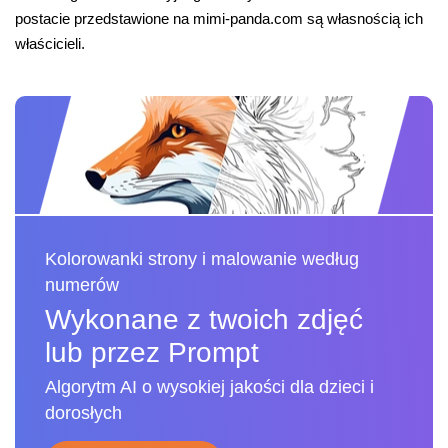
postacie przedstawione na mimi-panda.com są własnością ich
właścicieli.
Kolorowanki strony i malowanie według
numerów
Wykonane z twoich zdjęć
lub przez Prompt
Algorytm AI o wysokiej jakości dla dzieci i
dorosłych