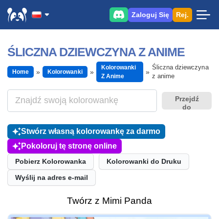
Zaloguj Się
Rej.
ŚLICZNA DZIEWCZYNA Z ANIME
Śliczna dziewczyna
Kolorowanki
Home
Kolorowanki
z anime
Z Anime
Przejdź
do
Stwórz własną kolorowankę za darmo
Pokoloruj tę stronę online
Pobierz Kolorowanka
Kolorowanki do Druku
Wyślij na adres e-mail
Twórz z Mimi Panda