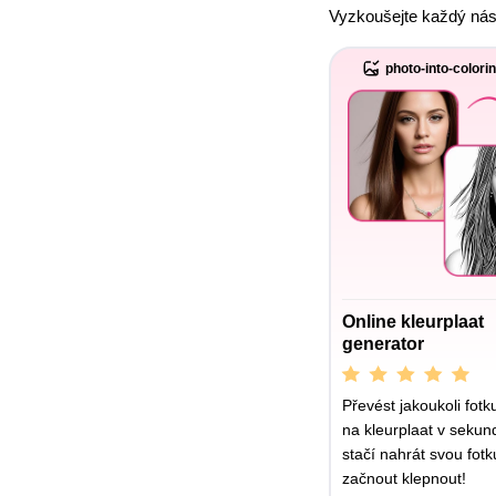
Vyzkoušejte každý nás
photo-into-colori
Online kleurplaat
generator
Převést jakoukoli fotk
na kleurplaat v sekun
stačí nahrát svou fotk
začnout klepnout!