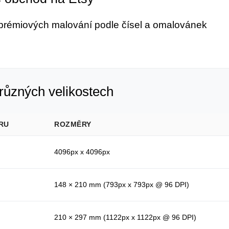
 prémiových malování podle čísel a omalovánek
různých velikostech
RU
ROZMĚRY
4096px x 4096px
148 × 210 mm (793px x 793px @ 96 DPI)
210 × 297 mm (1122px x 1122px @ 96 DPI)