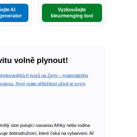
ejte AI
Vyzkoušejte
 generator
kleurmenging tool
itu volně plynout!
ejmilovanějších tvorů na Zemi – majestátního
u krásou. Nyní máte příležitost oživit je svým
mělý slon putující savanou Afriky nebo rodina
vuje dobrodružství, které čeká na vybarvení. Ať