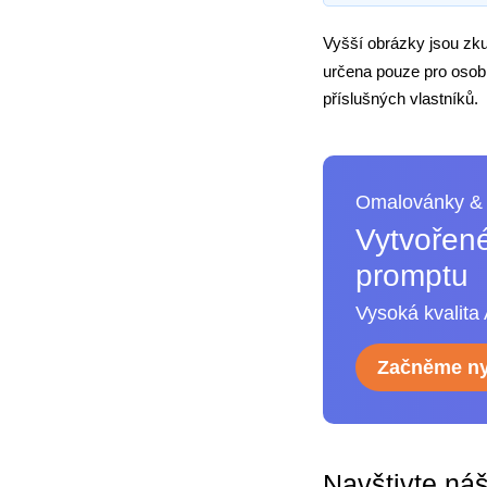
Vyšší obrázky jsou zk
určena pouze pro osobn
příslušných vlastníků.
Omalovánky & 
Vytvořené
promptu
Vysoká kvalita 
Začněme ny
Navštivte ná