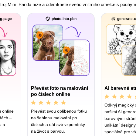
troj Mimi Panda níže a odemkněte svého vnitřního umělce s pouhým n
ng-page
photo-into-pbn
generate-c
Převést foto na malování
AI barevné st
po číslech online
Odkryj magický 
u online
Převést svou oblíbenou fotku
našimi AI gener
dách –
na šablonu malování po
barevnými strán
u a
číslech a dát své vzpomínky
unikátní designy
na život s barvou.
speciálně pro vá