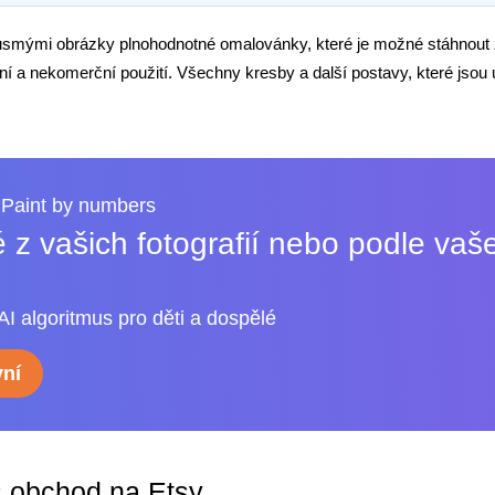
usmými obrázky plnohodnotné omalovánky, které je možné stáhnout
í a nekomerční použití. Všechny kresby a další postavy, které jsou 
Paint by numbers
 z vašich fotografií nebo podle vaš
AI algoritmus pro děti a dospělé
ní
š obchod na Etsy