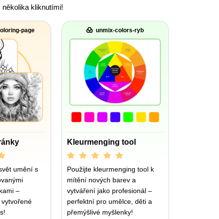
ěkolika kliknutími!
oloring-page
unmix-colors-ryb
ránky
Kleurmenging tool
svět umění s
Použijte kleurmenging tool k
ovanými
mítění nových barev a
kami –
vytváření jako profesionál –
 vytvořené
perfektní pro umělce, děti a
s!
přemýšlivé myšlenky!