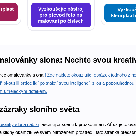
rplaat
Vyzkoušejte nástroj
Vyzkouš
pro převod foto na
kleurplaat
malování po číslech
malovánky slona: Nechte svou kreativ
ránce omalovánky slona
! Zde najdete okouzlující obrázek jednoho z n
ři okouzlili srdce lidí po staletí svou inteligencí, silou a pozoruhodno
ým uměleckým dotekem.
zázraky sloního světa
lovánky slona
nabízí
fascinující scénu k prozkoumání. Ať už je to osa
vá klidný okamžik ve svém přirozeném prostředí, tato stránka předsta