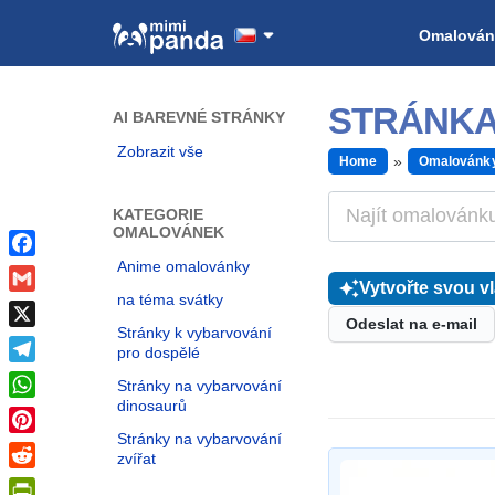
Omalován
STRÁNKA
AI BAREVNÉ STRÁNKY
Zobrazit vše
Home
Omalovánk
KATEGORIE
OMALOVÁNEK
Anime omalovánky
Facebook
Vytvořte svou v
na téma svátky
Gmail
Odeslat na e-mail
Stránky k vybarvování
X
pro dospělé
Telegram
Stránky na vybarvování
dinosaurů
WhatsApp
Stránky na vybarvování
Pinterest
zvířat
Reddit