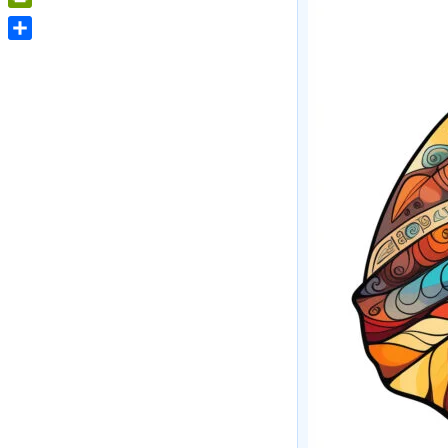
PrintFriendly
Share