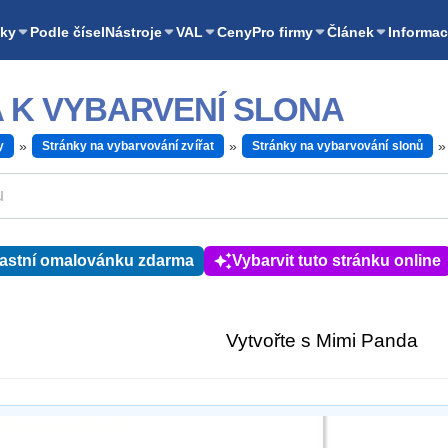
ky
Podle čísel
Nástroje
VAL
Ceny
Pro firmy
Článek
Informac
 K VYBARVENÍ SLONA
y
Stránky na vybarvování zvířat
Stránky na vybarvování slonů
lastní omalovánku zdarma
Vybarvit tuto stránku online
Vytvořte s Mimi Panda