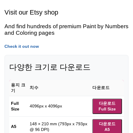
Visit our Etsy shop
And find hundreds of premium Paint by Numbers
and Coloring pages
Check it out now
다양한 크기로 다운로드
용지 크
치수
다운로드
기
Full
다운로드
4096px x 4096px
Size
Full Size
148 × 210 mm (793px x 793px
다운로드
A5
@ 96 DPI)
A5