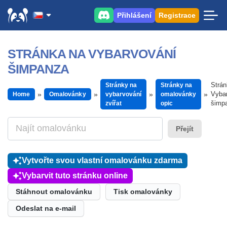
Přihlášení
Registrace
STRÁNKA NA VYBARVOVÁNÍ
ŠIMPANZA
Strá
Stránky na
Stránky na
Vyba
Home
Omalovánky
vybarvování
omalovánky
šimp
zvířat
opic
Přejít
Vytvořte svou vlastní omalovánku zdarma
Vybarvit tuto stránku online
Stáhnout omalovánku
Tisk omalovánky
Odeslat na e-mail