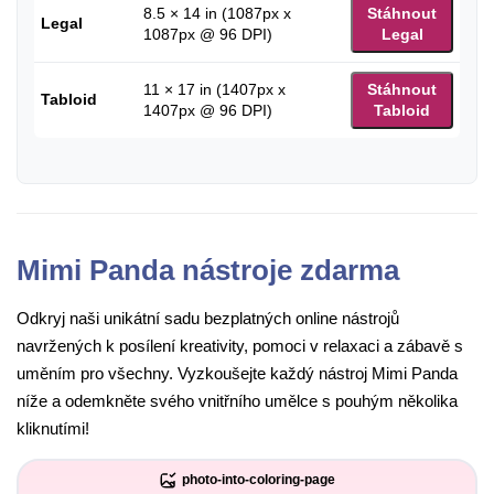
8.5 × 14 in (1087px x
Stáhnout
Legal
1087px @ 96 DPI)
Legal
11 × 17 in (1407px x
Stáhnout
Tabloid
1407px @ 96 DPI)
Tabloid
Mimi Panda nástroje zdarma
Odkryj naši unikátní sadu bezplatných online nástrojů
navržených k posílení kreativity, pomoci v relaxaci a zábavě s
uměním pro všechny. Vyzkoušejte každý nástroj Mimi Panda
níže a odemkněte svého vnitřního umělce s pouhým několika
kliknutími!
photo-into-coloring-page