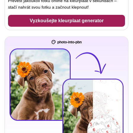
Převést jakoukoli fotku online na kleurplaat v sekundách –
stačí nahrát svou fotku a začnout klepnout!
Vyzkoušejte kleurplaat generator
photo-into-pbn