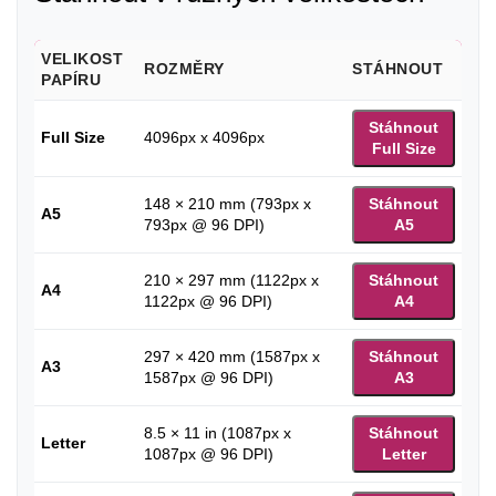
VELIKOST
ROZMĚRY
STÁHNOUT
PAPÍRU
Stáhnout
Full Size
4096px x 4096px
Full Size
148 × 210 mm (793px x
Stáhnout
A5
793px @ 96 DPI)
A5
210 × 297 mm (1122px x
Stáhnout
A4
1122px @ 96 DPI)
A4
297 × 420 mm (1587px x
Stáhnout
A3
1587px @ 96 DPI)
A3
8.5 × 11 in (1087px x
Stáhnout
Letter
1087px @ 96 DPI)
Letter