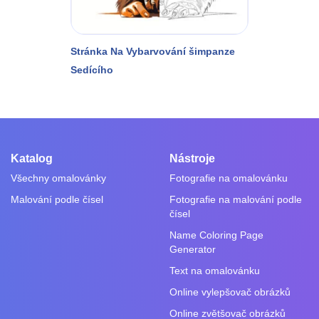
Stránka Na Vybarvování šimpanze
Sedícího
Katalog
Nástroje
Všechny omalovánky
Fotografie na omalovánku
Malování podle čísel
Fotografie na malování podle
čísel
Name Coloring Page
Generator
Text na omalovánku
Online vylepšovač obrázků
Online zvětšovač obrázků