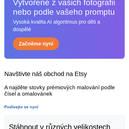
Vytvořené z vašich fotografií
nebo podle vašeho promptu
Vysoká kvalita AI algoritmus pro děti a
dospělé
Začněme nyní
Navštivte náš obchod na Etsy
A najděte stovky prémiových malování podle
čísel a omalovánek
Podívejte se nyní
Stáhnout v různých velikostech