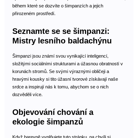
během které se dozvíte o šimpanzích a jejich
přirozeném prostředí.
Seznamte se se šimpanzi:
Mistry lesního baldachýnu
Šimpanzi jsou známí svou vynikající inteligencí,
složitými sociálními strukturami a úžasnou obratností v
korunách stromů. Se svými výraznými obličeji a
hravými kousky si tito úžasní tvorové získávají naše
srdce a inspirují nás k tomu, abychom se o nich
dozvěděli více.
Objevování chování a
ekologie šimpanzů
Když barevně vyplňujete tuto stránku, na chvíli si