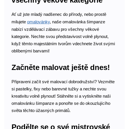
všechny věkové kategorie
Ať už jste mladý nadšenec do přírody, nebo prostě
milujete
omalovánky
, naše omalovánka šimpanze
nabízí vzdělávací zábavu pro všechny věkové
kategorie. Nechte svou představivost volně plynout,
když těmto majestátním tvorům vdechnete život svými
oblíbenými barvami!
Začněte malovat ještě dnes!
Připraveni začít své malovací dobrodružství? Vezměte
si pastelky, fixy nebo barevné tužky a nechte svou
kreativitu volně plynout! Stáhněte si a vytiskněte naši
omalovánku šimpanze a ponořte se do okouzlujícího
světa těchto úžasných primátů.
Podělte se o své mistrovské