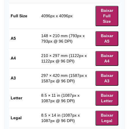
Baixar
Full Size
4096px x 4096px
Full
Size
148 × 210 mm (793px x
Baixar
A5
793px @ 96 DPI)
A5
210 × 297 mm (1122px x
Baixar
A4
1122px @ 96 DPI)
A4
297 × 420 mm (1587px x
Baixar
A3
1587px @ 96 DPI)
A3
8.5 × 11 in (1087px x
Baixar
Letter
1087px @ 96 DPI)
Letter
8.5 × 14 in (1087px x
Baixar
Legal
1087px @ 96 DPI)
Legal