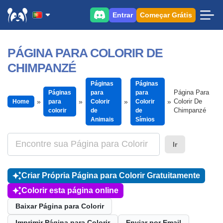
Entrar
Começar Grátis
PÁGINA PARA COLORIR DE
CHIMPANZÉ
Páginas
Páginas
Página Para
Páginas
para
para
Colorir De
Home
para
Colorir
Colorir
Chimpanzé
colorir
de
de
Animais
Símios
Ir
Criar Própria Página para Colorir Gratuitamente
Colorir esta página online
Baixar Página para Colorir
Imprimir Página para Colorir
Enviar por Email