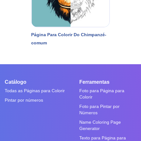
Página Para Colorir Do Chimpanzé-
comum
Catálogo
Ferramentas
Todas as Páginas para Colorir
Foto para Página para
Colorir
Pintar por números
Foto para Pintar por
Números
Name Coloring Page
Generator
Texto para Página para