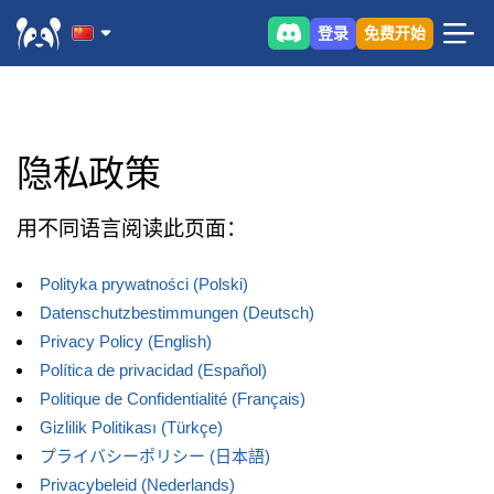
登录
免费开始
隐私政策
用不同语言阅读此页面：
Polityka prywatności (Polski)
Datenschutzbestimmungen (Deutsch)
Privacy Policy (English)
Política de privacidad (Español)
Politique de Confidentialité (Français)
Gizlilik Politikası (Türkçe)
プライバシーポリシー (日本語)
Privacybeleid (Nederlands)