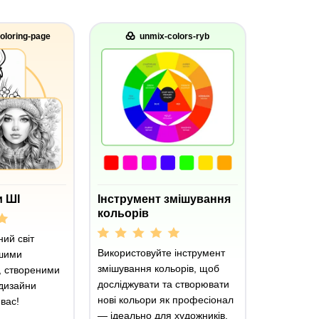
oloring-page
unmix-colors-ryb
 ШІ
Інструмент змішування
кольорів
ний світ
Використовуйте інструмент
ашими
змішування кольорів, щоб
, створеними
досліджувати та створювати
 дизайни
нові кольори як професіонал
вас!
— ідеально для художників,