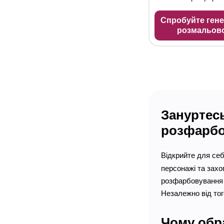
Спробуйте ген
розмальов
Зануртес
розфарбо
Відкрийте для се
персонажі та захоп
розфарбовування п
Незалежно від тог
Чому обр