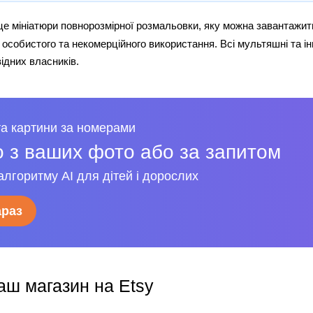
е мініатюри повнорозмірної розмальовки, яку можна завантажит
особистого та некомерційного використання. Всі мультяшні та ін
відних власників.
а картини за номерами
 з ваших фото або за запитом
алгоритму AI для дітей і дорослих
араз
аш магазин на Etsy