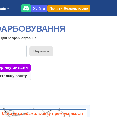
Увійти
Почати безкоштовно
ція
ЗФАРБОВУВАННЯ
и для розфарбовування
Перейти
рінку онлайн
ектронну пошту
Створити розмальовку преміум-якості