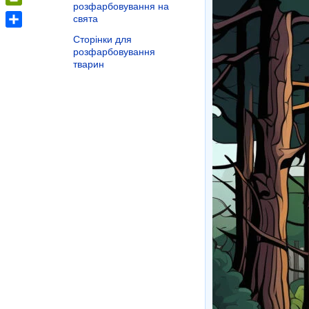
розфарбовування на
PrintFriendly
свята
Share
Сторінки для
розфарбовування
тварин