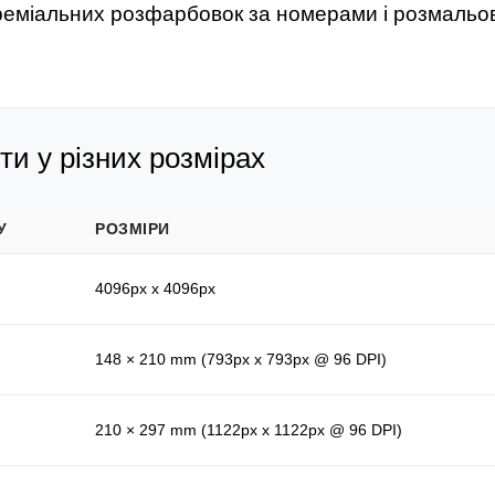
преміальних розфарбовок за номерами і розмальо
и у різних розмірах
У
РОЗМІРИ
4096px x 4096px
148 × 210 mm (793px x 793px @ 96 DPI)
210 × 297 mm (1122px x 1122px @ 96 DPI)