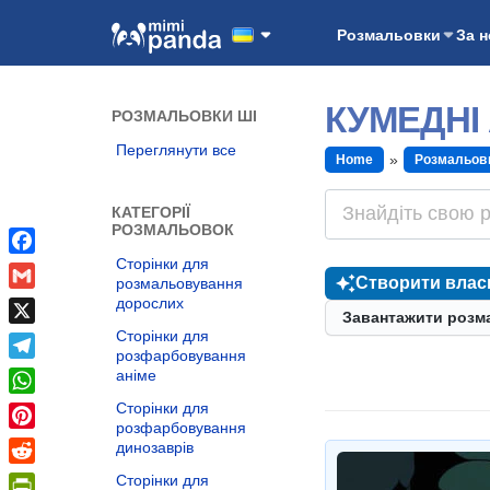
Розмальовки
За 
КУМЕДНІ
РОЗМАЛЬОВКИ ШІ
Переглянути все
Home
Розмальов
КАТЕГОРІЇ
РОЗМАЛЬОВОК
Сторінки для
Facebook
Створити влас
розмальовування
Gmail
дорослих
Завантажити розм
Сторінки для
X
розфарбовування
Telegram
аніме
WhatsApp
Сторінки для
розфарбовування
Pinterest
динозаврів
Reddit
Сторінки для