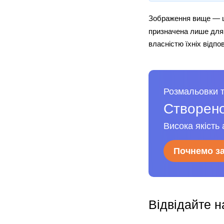
Зображення вище — ц
призначена лише для 
власністю їхніх відпо
Розмальовки т
Створено
Висока якість 
Почнемо з
Відвідайте н