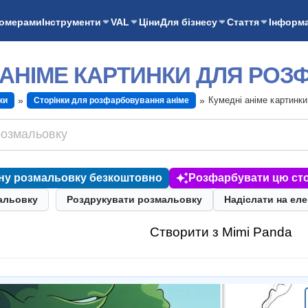
номерами
Інструменти
VAL
Ціни
Для бізнесу
Стаття
Інформа
 АНІМЕ КАРТИНКИ ДЛЯ РО
Кумедні аніме картинк
ки
Сторінки для розфарбовування аніме
ну розмальовку безкоштовно
Розфарбувати цю сто
альовку
Роздрукувати розмальовку
Надіслати на ел
Створити з Mimi Panda