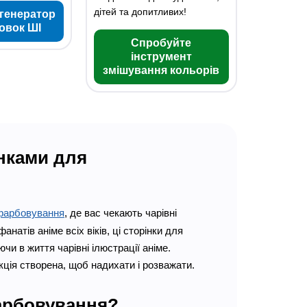
дітей та допитливих!
генератор
овок ШІ
Спробуйте
інструмент
змішування кольорів
нками для
фарбовування
, де вас чекають чарівні
натів аніме всіх віків, ці сторінки для
и в життя чарівні ілюстрації аніме.
кція створена, щоб надихати і розважати.
арбовування?