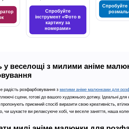
Спробуйте 
Спробуйте
ератор
розмаль
інструмент «Фото в
ок
картину за
номерами»
ь у веселощі з милими аніме малю
вування
бе радість розфарбовування з
милими аніме малюнками для роз
люючі сцени, готові до вашого художнього дотику. Ідеальні для фа
ропонують приємний спосіб виразити свою креативність, втілююч
о, чи шукаєте ви релаксуюче хобі, чи веселе заняття, наша коле
ати милі аніме малюнки для розф