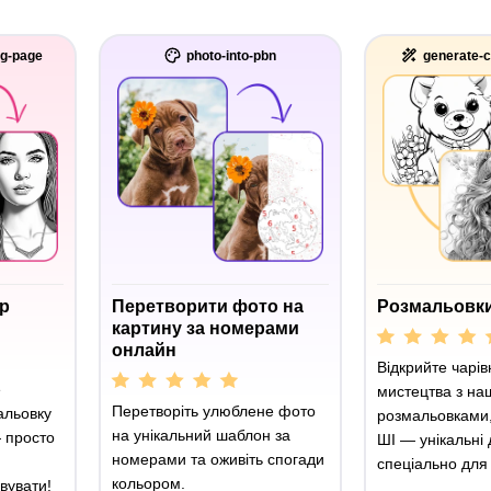
ng-page
photo-into-pbn
generate-c
р
Перетворити фото на
Розмальовки
картину за номерами
онлайн
Відкрийте чарів
е
мистецтва з н
Перетворіть улюблене фото
альовку
розмальовками
на унікальний шаблон за
 просто
ШІ — унікальні
номерами та оживіть спогади
спеціально для 
кольором.
вувати!