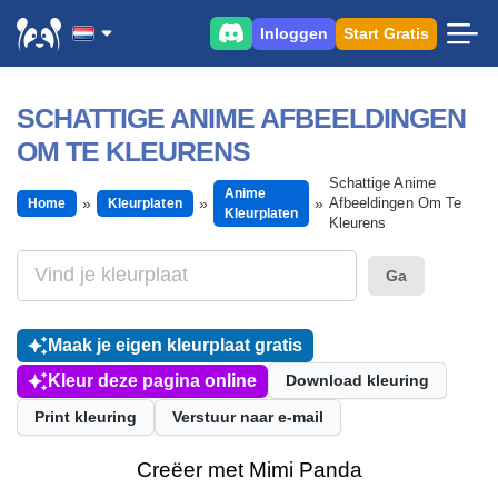
Inloggen
Start Gratis
SCHATTIGE ANIME AFBEELDINGEN
OM TE KLEURENS
Schattige Anime
Anime
Afbeeldingen Om Te
Home
Kleurplaten
Kleurplaten
Kleurens
Ga
Maak je eigen kleurplaat gratis
Kleur deze pagina online
Download kleuring
Print kleuring
Verstuur naar e-mail
Creëer met Mimi Panda