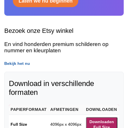
Laten we nu beginnen
Bezoek onze Etsy winkel
En vind honderden premium schilderen op
nummer en kleurplaten
Bekijk het nu
Download in verschillende
formaten
PAPIERFORMAAT
AFMETINGEN
DOWNLOADEN
Downloaden
Full Size
4096px x 4096px
Full Size