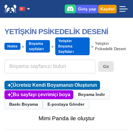
Giriş yap
Kaydol
YETIŞKIN PSIKEDELIK DESENI
Yetişkin
Yetişkin
Boyama
Home
Boyama
Psikedelik Deseni
sayfaları
Sayfaları
Git
Ücretsiz Kendi Boyamanızı Oluşturun
Bu sayfayı çevrimiçi boya
Boyama İndir
Baskı Boyama
E-postaya Gönder
Mimi Panda ile oluştur