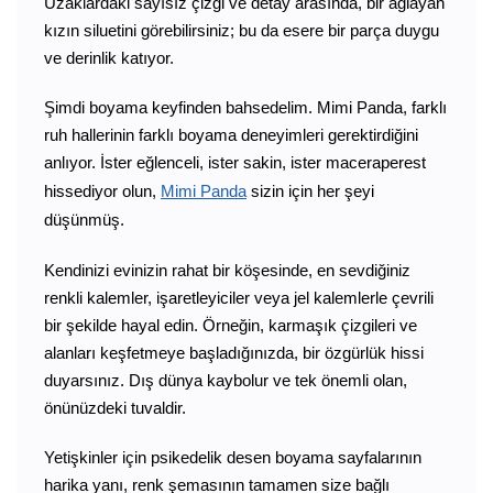
Uzaklardaki sayısız çizgi ve detay arasında, bir ağlayan
kızın siluetini görebilirsiniz; bu da esere bir parça duygu
ve derinlik katıyor.
Şimdi boyama keyfinden bahsedelim. Mimi Panda, farklı
ruh hallerinin farklı boyama deneyimleri gerektirdiğini
anlıyor. İster eğlenceli, ister sakin, ister maceraperest
hissediyor olun,
Mimi Panda
sizin için her şeyi
düşünmüş.
Kendinizi evinizin rahat bir köşesinde, en sevdiğiniz
renkli kalemler, işaretleyiciler veya jel kalemlerle çevrili
bir şekilde hayal edin. Örneğin, karmaşık çizgileri ve
alanları keşfetmeye başladığınızda, bir özgürlük hissi
duyarsınız. Dış dünya kaybolur ve tek önemli olan,
önünüzdeki tuvaldir.
Yetişkinler için psikedelik desen boyama sayfalarının
harika yanı, renk şemasının tamamen size bağlı