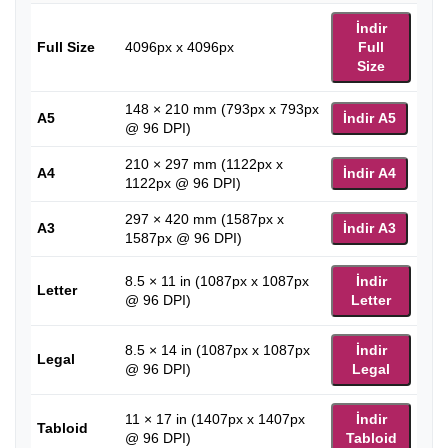
İndir
Full Size
4096px x 4096px
Full
Size
148 × 210 mm (793px x 793px
A5
İndir A5
@ 96 DPI)
210 × 297 mm (1122px x
A4
İndir A4
1122px @ 96 DPI)
297 × 420 mm (1587px x
A3
İndir A3
1587px @ 96 DPI)
8.5 × 11 in (1087px x 1087px
İndir
Letter
@ 96 DPI)
Letter
8.5 × 14 in (1087px x 1087px
İndir
Legal
@ 96 DPI)
Legal
11 × 17 in (1407px x 1407px
İndir
Tabloid
@ 96 DPI)
Tabloid