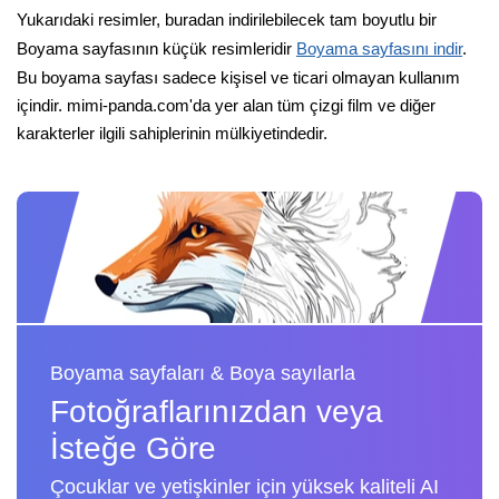
Yukarıdaki resimler, buradan indirilebilecek tam boyutlu bir
Boyama sayfasının küçük resimleridir
Boyama sayfasını indir
.
Bu boyama sayfası sadece kişisel ve ticari olmayan kullanım
içindir. mimi-panda.com'da yer alan tüm çizgi film ve diğer
karakterler ilgili sahiplerinin mülkiyetindedir.
Boyama sayfaları & Boya sayılarla
Fotoğraflarınızdan veya
İsteğe Göre
Çocuklar ve yetişkinler için yüksek kaliteli AI