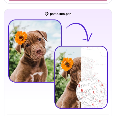
photo-into-pbn