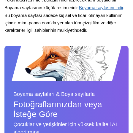
Boyama sayfasının küçük resimleridir
Boyama sayfasını indir
.
Bu boyama sayfası sadece kişisel ve ticari olmayan kullanım
içindir. mimi-panda.com'da yer alan tüm çizgi film ve diğer
karakterler ilgili sahiplerinin mülkiyetindedir.
Boyama sayfaları & Boya sayılarla
Fotoğraflarınızdan veya
İsteğe Göre
Çocuklar ve yetişkinler için yüksek kaliteli AI
algoritması