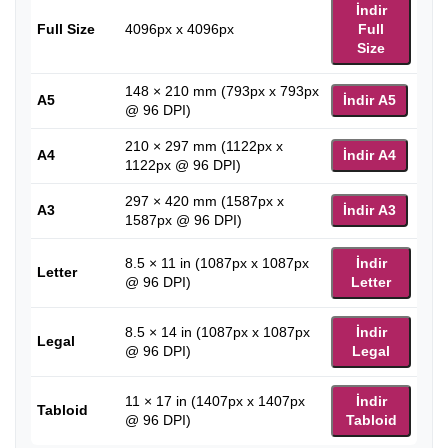
İndir
Full Size
4096px x 4096px
Full
Size
148 × 210 mm (793px x 793px
A5
İndir A5
@ 96 DPI)
210 × 297 mm (1122px x
A4
İndir A4
1122px @ 96 DPI)
297 × 420 mm (1587px x
A3
İndir A3
1587px @ 96 DPI)
8.5 × 11 in (1087px x 1087px
İndir
Letter
@ 96 DPI)
Letter
8.5 × 14 in (1087px x 1087px
İndir
Legal
@ 96 DPI)
Legal
11 × 17 in (1407px x 1407px
İndir
Tabloid
@ 96 DPI)
Tabloid