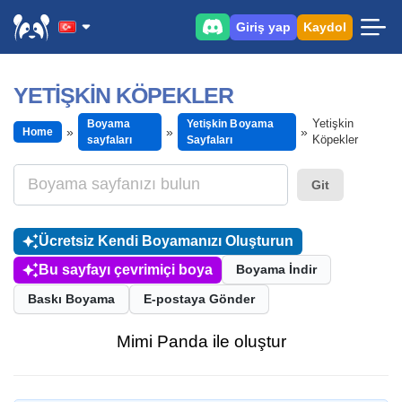
Giriş yap
Kaydol
YETIŞKIN KÖPEKLER
Yetişkin
Boyama
Yetişkin Boyama
Home
Köpekler
sayfaları
Sayfaları
Git
Ücretsiz Kendi Boyamanızı Oluşturun
Bu sayfayı çevrimiçi boya
Boyama İndir
Baskı Boyama
E-postaya Gönder
Mimi Panda ile oluştur