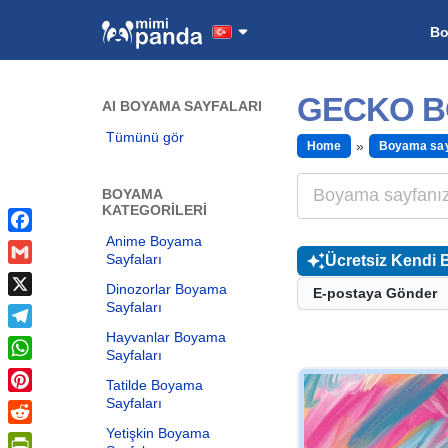
B
GECKO B
AI BOYAMA SAYFALARI
Tümünü gör
Home
Boyama say
BOYAMA
KATEGORILERI
Anime Boyama
Facebook
Sayfaları
Ücretsiz Kendi 
Gmail
Dinozorlar Boyama
E-postaya Gönder
Sayfaları
X
Hayvanlar Boyama
Telegram
Sayfaları
WhatsApp
Tatilde Boyama
Sayfaları
Pinterest
Yetişkin Boyama
Reddit