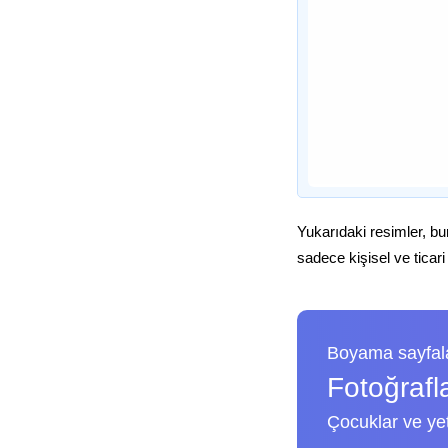
Yukarıdaki resimler, bu
sadece kişisel ve ticari
Boyama sayfala
Fotoğrafl
Çocuklar ve yeti