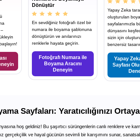
Dönüştür
Yapay Zeka tara
yü
oluşturulan boy
En sevdiğiniz fotoğrafı özel bir
ama
sayfalarımızla b
numara ile boyama şablonuna
 –
dünyasını keşfe
dönüştürün ve anılarınızı
ükleyin
sizin için oluştu
renklerle hayata geçirin.
aşlayın!
benzersiz tasarı
Fotoğrafı Numara ile
ası
Yapay Zek
Boyama Aracını
eneyin
Sayfası Ol
Deneyin
Dene
ma Sayfaları: Yaratıcılığınızı Ortaya
yasına hoş geldiniz! Bu şaşırtıcı sürüngenlerin canlı renklere ve k
 gerçekçilik ve hayal gücünün sevimli bir karışımını sunar, sanatsal i