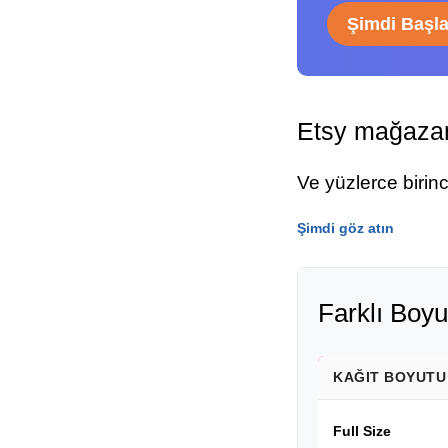
Şimdi Başl
Etsy mağazam
Ve yüzlerce birin
Şimdi göz atın
Farklı Boyu
KAĞIT BOYUTU
Full Size