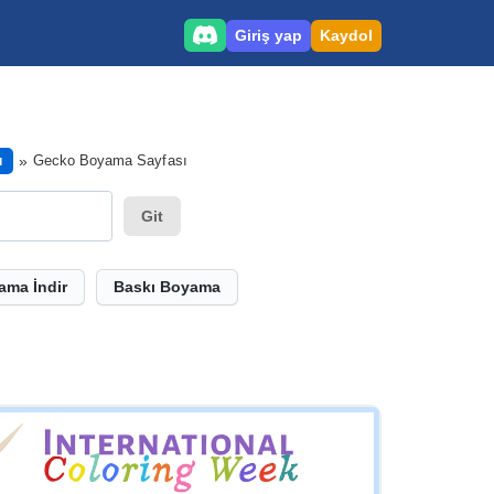
Giriş yap
Kaydol
Gecko Boyama Sayfası
ı
Git
ama İndir
Baskı Boyama