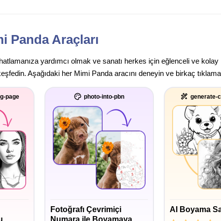
i Panda Araçları
rahatlamanıza yardımcı olmak ve sanatı herkes için eğlenceli ve kolay
keşfedin. Aşağıdaki her Mimi Panda aracını deneyin ve birkaç tıklamay
ng-page
photo-into-pbn
generate-c
Fotoğrafı Çevrimiçi
AI Boyama Sa
u
Numara ile Boyamaya