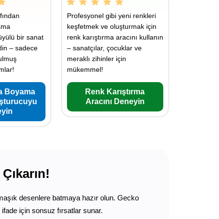
fından
Profesyonel gibi yeni renkleri
ama
keşfetmek ve oluşturmak için
üyülü bir sanat
renk karıştırma aracını kullanın
din – sadece
– sanatçılar, çocuklar ve
rulmuş
meraklı zihinler için
mlar!
mükemmel!
a Boyama
Renk Karıştırma
uşturucuyu
Aracını Deneyin
yin
 Çıkarın!
armaşık desenlere batmaya hazır olun. Gecko
fade için sonsuz fırsatlar sunar.