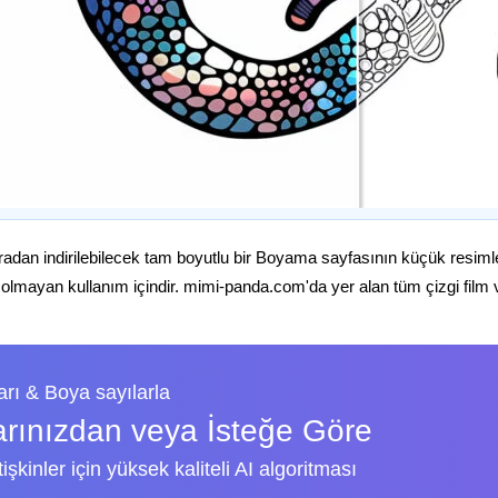
radan indirilebilecek tam boyutlu bir Boyama sayfasının küçük resiml
 olmayan kullanım içindir. mimi-panda.com'da yer alan tüm çizgi film ve 
rı & Boya sayılarla
arınızdan veya İsteğe Göre
şkinler için yüksek kaliteli AI algoritması