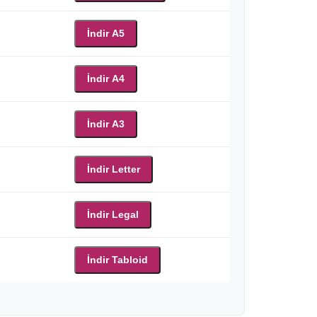
İndir A5
İndir A4
İndir A3
İndir Letter
İndir Legal
İndir Tabloid