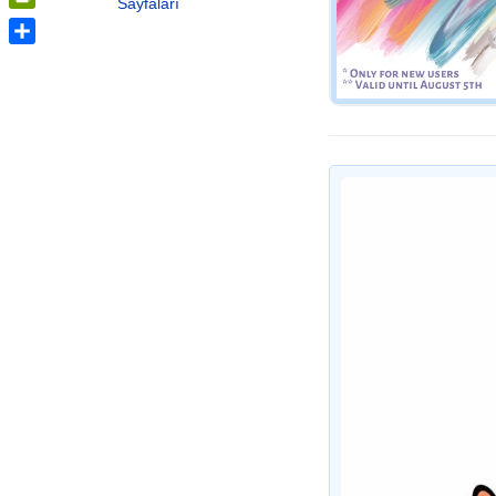
Sayfaları
PrintFriendly
Share