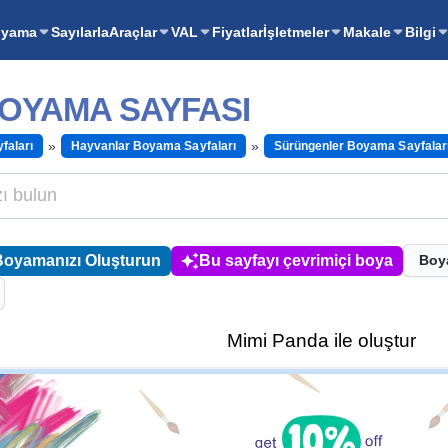
oyama
Sayılarla
Araçlar
VAL
Fiyatlar
İşletmeler
Makale
Bilgi
OYAMA SAYFASI
faları
Hayvanlar Boyama Sayfaları
Sürüngenler Boyama Sayfalar
Boyamanızı Oluşturun
Bu sayfayı çevrimiçi boya
Boy
Mimi Panda ile oluştur