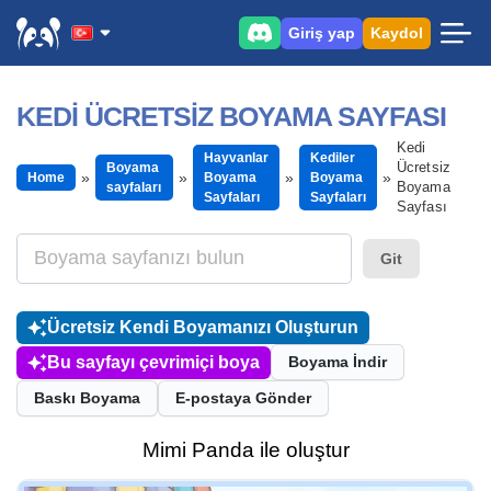
Giriş yap
Kaydol
KEDI ÜCRETSIZ BOYAMA SAYFASI
Kedi
Hayvanlar
Kediler
Ücretsiz
Boyama
Home
Boyama
Boyama
Boyama
sayfaları
Sayfaları
Sayfaları
Sayfası
Git
Ücretsiz Kendi Boyamanızı Oluşturun
Bu sayfayı çevrimiçi boya
Boyama İndir
Baskı Boyama
E-postaya Gönder
Mimi Panda ile oluştur