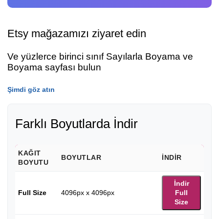
Etsy mağazamızı ziyaret edin
Ve yüzlerce birinci sınıf Sayılarla Boyama ve
Boyama sayfası bulun
Şimdi göz atın
Farklı Boyutlarda İndir
KAĞIT
BOYUTLAR
İNDIR
BOYUTU
İndir
Full Size
4096px x 4096px
Full
Size