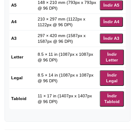
148 × 210 mm (793px x 793px
A5
İndir A5
@ 96 DPI)
210 × 297 mm (1122px x
A4
İndir A4
1122px @ 96 DPI)
297 × 420 mm (1587px x
A3
İndir A3
1587px @ 96 DPI)
8.5 × 11 in (1087px x 1087px
İndir
Letter
@ 96 DPI)
Letter
8.5 × 14 in (1087px x 1087px
İndir
Legal
@ 96 DPI)
Legal
11 × 17 in (1407px x 1407px
İndir
Tabloid
@ 96 DPI)
Tabloid