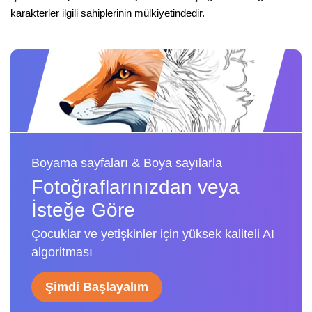
karakterler ilgili sahiplerinin mülkiyetindedir.
Boyama sayfaları & Boya sayılarla
Fotoğraflarınızdan veya
İsteğe Göre
Çocuklar ve yetişkinler için yüksek kaliteli AI
algoritması
Şimdi Başlayalım