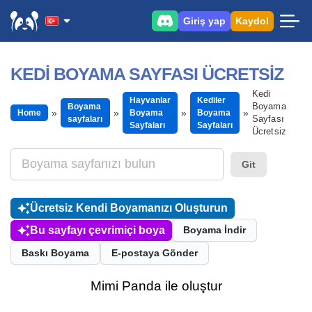
Giriş yap
Kaydol
KEDI BOYAMA SAYFASI ÜCRETSIZ
Kedi
Hayvanlar
Kediler
Boyama
Boyama
Home
Boyama
Boyama
Sayfası
sayfaları
Sayfaları
Sayfaları
Ücretsiz
Git
Ücretsiz Kendi Boyamanızı Oluşturun
Bu sayfayı çevrimiçi boya
Boyama İndir
Baskı Boyama
E-postaya Gönder
Mimi Panda ile oluştur