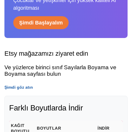
Çocuklar ve yetişkinler için yüksek kaliteli AI
algoritması
Şimdi Başlayalım
Etsy mağazamızı ziyaret edin
Ve yüzlerce birinci sınıf Sayılarla Boyama ve
Boyama sayfası bulun
Şimdi göz atın
Farklı Boyutlarda İndir
KAĞIT
BOYUTLAR
İNDIR
BOYUTU