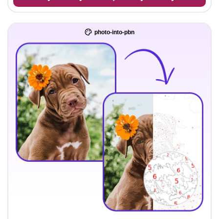
photo-into-pbn