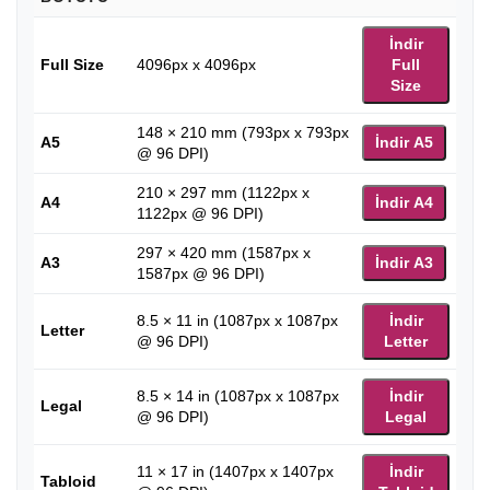
İndir
Full Size
4096px x 4096px
Full
Size
148 × 210 mm (793px x 793px
A5
İndir A5
@ 96 DPI)
210 × 297 mm (1122px x
A4
İndir A4
1122px @ 96 DPI)
297 × 420 mm (1587px x
A3
İndir A3
1587px @ 96 DPI)
8.5 × 11 in (1087px x 1087px
İndir
Letter
@ 96 DPI)
Letter
8.5 × 14 in (1087px x 1087px
İndir
Legal
@ 96 DPI)
Legal
11 × 17 in (1407px x 1407px
İndir
Tabloid