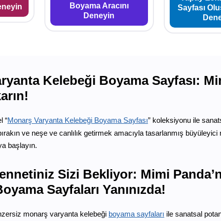
Boyama Aracını
eneyin
Sayfası Ol
Deneyin
Dene
yanta Kelebeği Boyama Sayfası: Mimi 
arın!
l “
Monarş Varyanta Kelebeği Boyama Sayfası
” koleksiyonu ile sanat
rakın ve neşe ve canlılık getirmek amacıyla tasarlanmış büyüleyici m
a başlayın.
ennetiniz Sizi Bekliyor: Mimi Panda’
Boyama Sayfaları Yanınızda!
nzersiz monarş varyanta kelebeği
boyama sayfaları
ile sanatsal pota