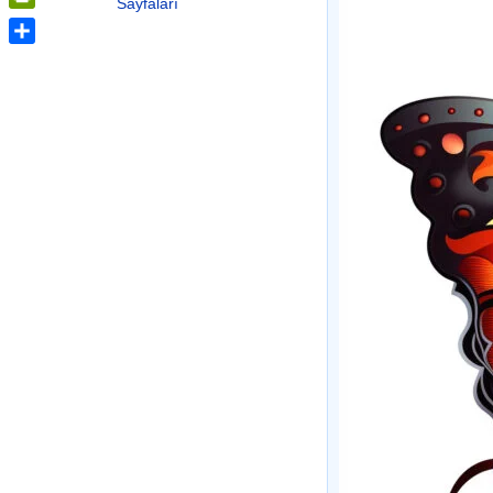
Sayfaları
PrintFriendly
Share