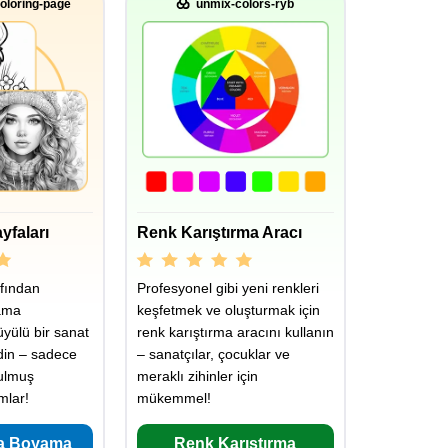
oloring-page
unmix-colors-ryb
yfaları
Renk Karıştırma Aracı
fından
Profesyonel gibi yeni renkleri
ama
keşfetmek ve oluşturmak için
üyülü bir sanat
renk karıştırma aracını kullanın
din – sadece
– sanatçılar, çocuklar ve
rulmuş
meraklı zihinler için
mlar!
mükemmel!
a Boyama
Renk Karıştırma