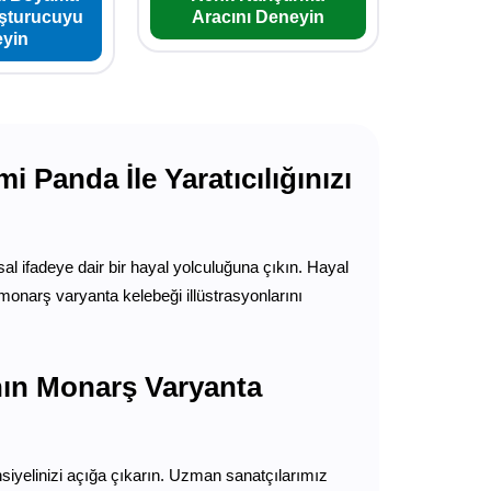
uşturucuyu
Aracını Deneyin
yin
Panda İle Yaratıcılığınızı
sal ifadeye dair bir hayal yolculuğuna çıkın. Hayal
onarş varyanta kelebeği illüstrasyonlarını
nın Monarş Varyanta
nsiyelinizi açığa çıkarın. Uzman sanatçılarımız