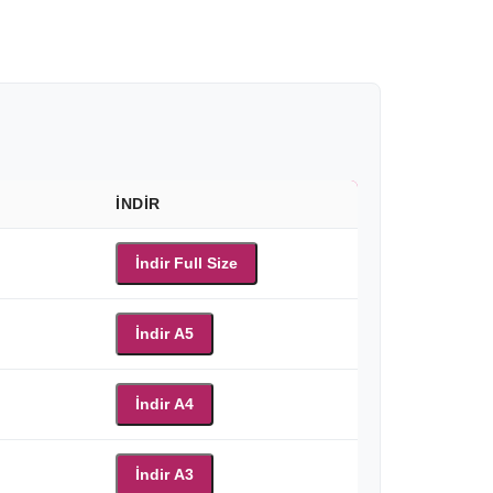
İNDIR
İndir Full Size
İndir A5
İndir A4
İndir A3