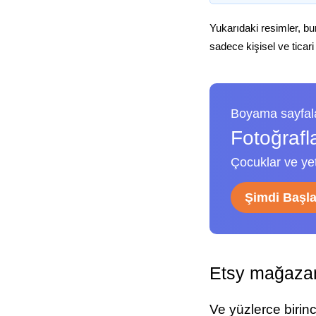
Yukarıdaki resimler, bu
sadece kişisel ve ticari
Boyama sayfala
Fotoğrafl
Çocuklar ve yeti
Şimdi Başl
Etsy mağazam
Ve yüzlerce birin