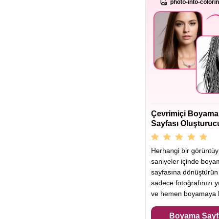
photo-into-colori
Çevrimiçi Boyama
Sayfası Oluşturuc
Herhangi bir görüntü
saniyeler içinde boy
sayfasına dönüştürün
sadece fotoğrafınızı y
ve hemen boyamaya b
Boyama Sayf