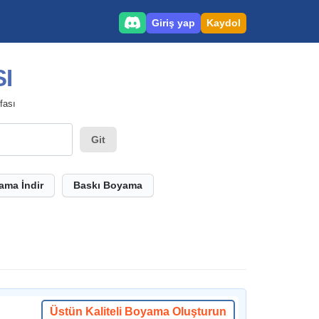
Giriş yap
Kaydol
I
fası
Git
ama İndir
Baskı Boyama
Üstün Kaliteli Boyama Oluşturun