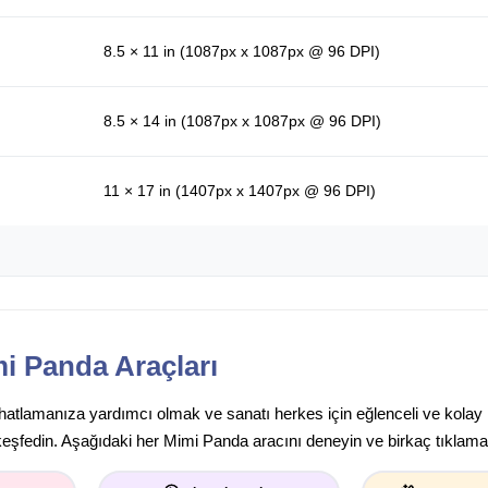
8.5 × 11 in (1087px x 1087px @ 96 DPI)
8.5 × 14 in (1087px x 1087px @ 96 DPI)
11 × 17 in (1407px x 1407px @ 96 DPI)
i Panda Araçları
rahatlamanıza yardımcı olmak ve sanatı herkes için eğlenceli ve kolay
keşfedin. Aşağıdaki her Mimi Panda aracını deneyin ve birkaç tıklamay