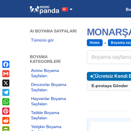
B
MONARŞA
AI BOYAMA SAYFALARI
Tümünü gör
Home
Boyama say
BOYAMA
KATEGORILERI
Anime Boyama
Facebook
Sayfaları
Ücretsiz Kendi 
Gmail
Dinozorlar Boyama
E-postaya Gönder
Sayfaları
X
Hayvanlar Boyama
Telegram
Sayfaları
WhatsApp
Tatilde Boyama
Sayfaları
Pinterest
Yetişkin Boyama
Reddit