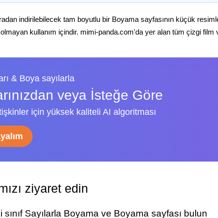
radan indirilebilecek tam boyutlu bir Boyama sayfasının küçük resiml
 olmayan kullanım içindir. mimi-panda.com'da yer alan tüm çizgi film ve 
rı & Boya sayılarla
arınızdan veya İsteğe Göre
şkinler için yüksek kaliteli AI algoritması
ayalım
ızı ziyaret edin
ci sınıf Sayılarla Boyama ve Boyama sayfası bulun