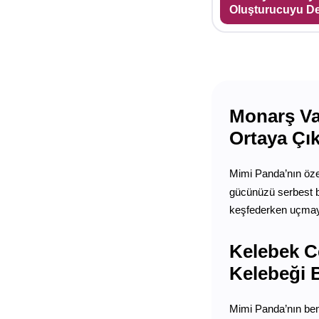
Oluşturucuyu D
Monarş Var
Ortaya Çık
Mimi Panda’nın öze
gücünüzü serbest bı
keşfederken uçmay
Kelebek C
Kelebeği 
Mimi Panda’nın be