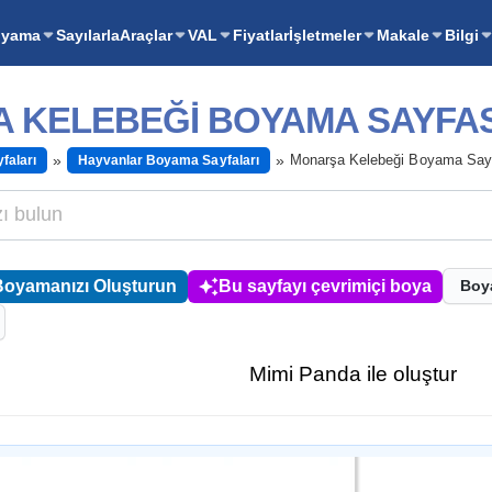
oyama
Sayılarla
Araçlar
VAL
Fiyatlar
İşletmeler
Makale
Bilgi
 KELEBEĞI BOYAMA SAYFAS
Monarşa Kelebeği Boyama Say
faları
Hayvanlar Boyama Sayfaları
Boyamanızı Oluşturun
Bu sayfayı çevrimiçi boya
Boy
Mimi Panda ile oluştur