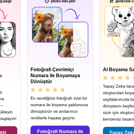
ng-page
photo-into-pbn
generate-c
Fotoğrafı Çevrimiçi
AI Boyama Sa
u
Numara ile Boyamaya
Dönüştür
Yapay Zeka tara
yü
oluşturulan boy
En sevdiğiniz fotoğrafı özel bir
ama
sayfalarımızla b
numara ile boyama şablonuna
 –
dünyasını keşfe
dönüştürün ve anılarınızı
ükleyin
sizin için oluştu
renklerle hayata geçirin.
aşlayın!
benzersiz tasarı
Fotoğrafı Numara ile
ası
Yapay Zek