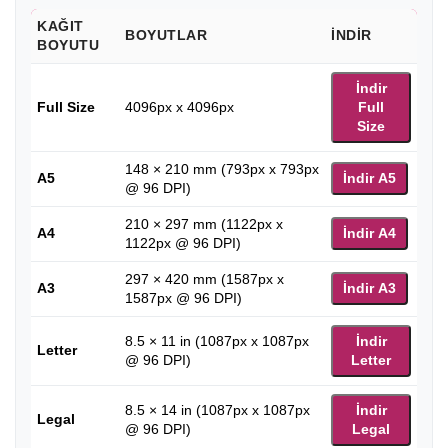
KAĞIT
BOYUTLAR
İNDIR
BOYUTU
İndir
Full Size
4096px x 4096px
Full
Size
148 × 210 mm (793px x 793px
A5
İndir A5
@ 96 DPI)
210 × 297 mm (1122px x
A4
İndir A4
1122px @ 96 DPI)
297 × 420 mm (1587px x
A3
İndir A3
1587px @ 96 DPI)
8.5 × 11 in (1087px x 1087px
İndir
Letter
@ 96 DPI)
Letter
8.5 × 14 in (1087px x 1087px
İndir
Legal
@ 96 DPI)
Legal