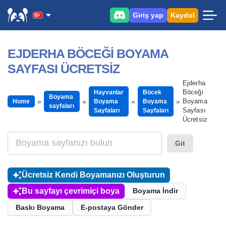
Giriş yap
Kaydol
EJDERHA BÖCEĞI BOYAMA
SAYFASI ÜCRETSIZ
Ejderha
Böceği
Hayvanlar
Böcek
Boyama
Boyama
Home
Boyama
Boyama
sayfaları
Sayfası
Sayfaları
Sayfaları
Ücretsiz
Git
Ücretsiz Kendi Boyamanızı Oluşturun
Bu sayfayı çevrimiçi boya
Boyama İndir
Baskı Boyama
E-postaya Gönder