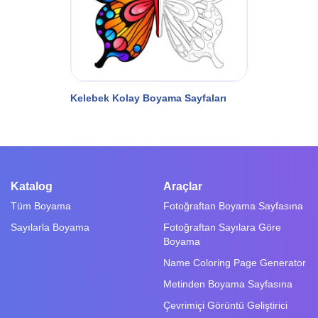
Kelebek Kolay Boyama Sayfaları
Katalog
Araçlar
Tüm Boyama
Fotoğraftan Boyama Sayfasına
Sayılarla Boyama
Fotoğraftan Sayılara Göre
Boyama
Name Coloring Page Generator
Metinden Boyama Sayfasına
Çevrimiçi Görüntü Geliştirici