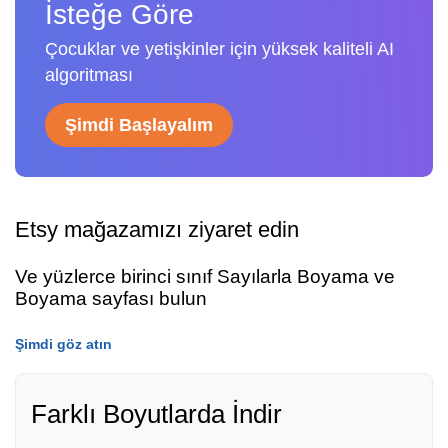
İsteğe Göre
Çocuklar ve yetişkinler için yüksek kaliteli AI
algoritması
Şimdi Başlayalım
Etsy mağazamızı ziyaret edin
Ve yüzlerce birinci sınıf Sayılarla Boyama ve
Boyama sayfası bulun
Şimdi göz atın
Farklı Boyutlarda İndir