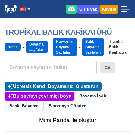
Giriş yap
Kaydol
TROPIKAL BALIK KARIKATÜRÜ
Tropikal
Hayvanlar
Balık
Boyama
Balık
Home
Boyama
Boyama
sayfaları
Karikatürü
Sayfaları
Sayfaları
Git
Ücretsiz Kendi Boyamanızı Oluşturun
Bu sayfayı çevrimiçi boya
Boyama İndir
Baskı Boyama
E-postaya Gönder
Mimi Panda ile oluştur