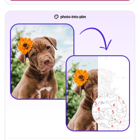
photo-into-pbn