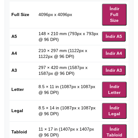
İndir
Full Size
4096px x 4096px
Full
Size
148 × 210 mm (793px x 793px
A5
İndir A5
@ 96 DPI)
210 × 297 mm (1122px x
A4
İndir A4
1122px @ 96 DPI)
297 × 420 mm (1587px x
A3
İndir A3
1587px @ 96 DPI)
8.5 × 11 in (1087px x 1087px
İndir
Letter
@ 96 DPI)
Letter
8.5 × 14 in (1087px x 1087px
İndir
Legal
@ 96 DPI)
Legal
11 × 17 in (1407px x 1407px
İndir
Tabloid
@ 96 DPI)
Tabloid