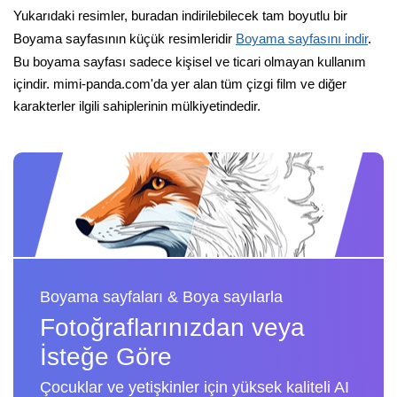
Yukarıdaki resimler, buradan indirilebilecek tam boyutlu bir
Boyama sayfasının küçük resimleridir
Boyama sayfasını indir
.
Bu boyama sayfası sadece kişisel ve ticari olmayan kullanım
içindir. mimi-panda.com'da yer alan tüm çizgi film ve diğer
karakterler ilgili sahiplerinin mülkiyetindedir.
Boyama sayfaları & Boya sayılarla
Fotoğraflarınızdan veya
İsteğe Göre
Çocuklar ve yetişkinler için yüksek kaliteli AI