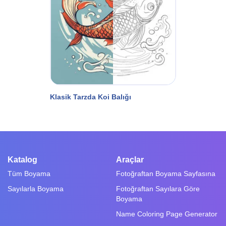
Klasik Tarzda Koi Balığı
Katalog
Araçlar
Tüm Boyama
Fotoğraftan Boyama Sayfasına
Sayılarla Boyama
Fotoğraftan Sayılara Göre
Boyama
Name Coloring Page Generator