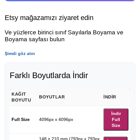
Etsy mağazamızı ziyaret edin
Ve yüzlerce birinci sınıf Sayılarla Boyama ve
Boyama sayfası bulun
Şimdi göz atın
Farklı Boyutlarda İndir
KAĞIT
BOYUTLAR
İNDIR
BOYUTU
İndir
Full Size
4096px x 4096px
Full
Size
148 × 210 mm (793px x 793px