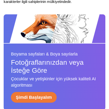
karakterler ilgili sahiplerinin mülkiyetindedir.
Boyama sayfaları & Boya sayılarla
Fotoğraflarınızdan veya
İsteğe Göre
Çocuklar ve yetişkinler için yüksek kaliteli AI
algoritması
Şimdi Başlayalım