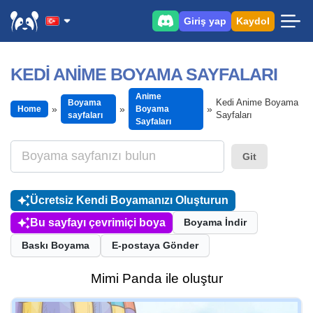
Giriş yap
Kaydol
KEDI ANIME BOYAMA SAYFALARI
Anime
Kedi Anime Boyama
Boyama
Home
Boyama
Sayfaları
sayfaları
Sayfaları
Git
Ücretsiz Kendi Boyamanızı Oluşturun
Bu sayfayı çevrimiçi boya
Boyama İndir
Baskı Boyama
E-postaya Gönder
Mimi Panda ile oluştur