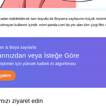
radan indirilebilecek tam boyutlu bir Boyama sayfasının küçük resiml
 olmayan kullanım içindir. mimi-panda.com'da yer alan tüm çizgi film ve 
rı & Boya sayılarla
arınızdan veya İsteğe Göre
şkinler için yüksek kaliteli AI algoritması
ayalım
ızı ziyaret edin