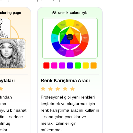
oloring-page
unmix-colors-ryb
yfaları
Renk Karıştırma Aracı
fından
Profesyonel gibi yeni renkleri
ama
keşfetmek ve oluşturmak için
üyülü bir sanat
renk karıştırma aracını kullanın
din – sadece
– sanatçılar, çocuklar ve
rulmuş
meraklı zihinler için
mlar!
mükemmel!