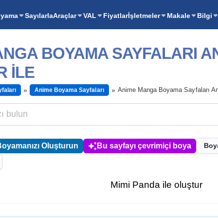
oyama
Sayılarla
Araçlar
VAL
Fiyatlar
İşletmeler
Makale
Bilgi
ANGA BOYAMA SAYFALARI A
 ILE
Anime Manga Boyama Sayfaları Ani
faları
Anime Boyama Sayfaları
Boyamanızı Oluşturun
Bu sayfayı çevrimiçi boya
Boy
Mimi Panda ile oluştur