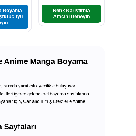
a Boyama
Renk Karıştırma
uşturucuyu
Aracını Deneyin
yin
erle Anime Manga Boyama
, burada yaratıcılık yenilikle buluşuyor.
fektleri içeren geleneksel boyama sayfalarına
anlar için, Canlandırılmış Efektlerle Anime
 Sayfaları