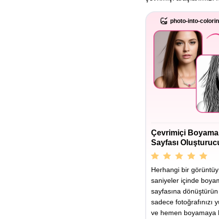
photo-into-colori
Çevrimiçi Boyama
Sayfası Oluşturuc
Herhangi bir görüntü
saniyeler içinde boy
sayfasına dönüştürün
sadece fotoğrafınızı y
ve hemen boyamaya b