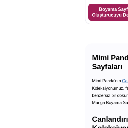
Boyama Sayf
Oluşturucuyu D
Mimi Pand
Sayfaları
Mimi Panda’nın
Can
Koleksiyonumuz, fav
benzersiz bir dokun
Manga Boyama Sayfa
Canlandır
Koleksiy