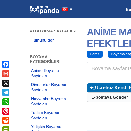
B
ANIME M
AI BOYAMA SAYFALARI
Tümünü gör
EFEKTLER
Home
Boyama say
BOYAMA
KATEGORILERI
Anime Boyama
Facebook
Sayfaları
Gmail
Dinozorlar Boyama
Ücretsiz Kendi 
Sayfaları
X
E-postaya Gönder
Hayvanlar Boyama
Telegram
Sayfaları
WhatsApp
Tatilde Boyama
Sayfaları
Pinterest
Yetişkin Boyama
Reddit