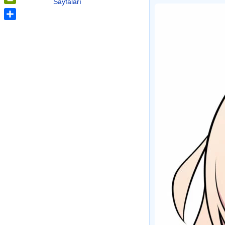
Sayfaları
PrintFriendly
Share