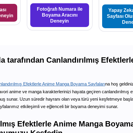
Fotoğrafı Numara ile
ası
Yapay Zek
Boyama Aracını
eneyin
Sayfası Ol
Deneyin
Dene
a tarafından Canlandırılmış Efektl
landırılmış Efektlerle Anime Manga Boyama Sayfaları
na hoş geldiniz
ori anime ve manga karakterlerinizi hayata geçiren canlandırılmış e
uş sunar. Uzun süredir hayranı olan veya türü yeni keşfetmeye başlay
larımız etkileşimli ve eğlenceli bir boyama deneyimi sunar.
ılmış Efektlerle Anime Manga Boyama
onumuzu Keşfedin