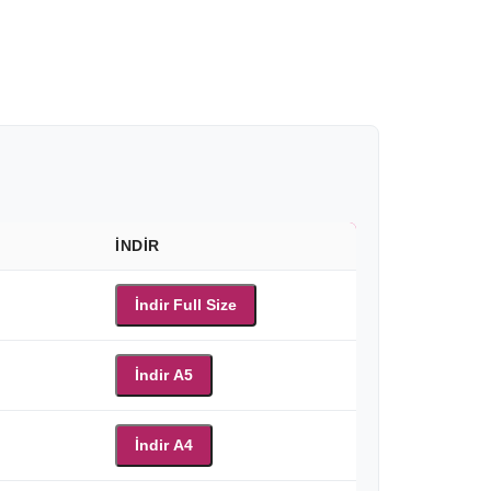
İNDIR
İndir Full Size
İndir A5
İndir A4