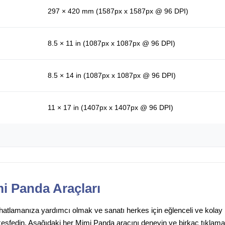
297 × 420 mm (1587px x 1587px @ 96 DPI)
8.5 × 11 in (1087px x 1087px @ 96 DPI)
8.5 × 14 in (1087px x 1087px @ 96 DPI)
11 × 17 in (1407px x 1407px @ 96 DPI)
i Panda Araçları
rahatlamanıza yardımcı olmak ve sanatı herkes için eğlenceli ve kolay
keşfedin. Aşağıdaki her Mimi Panda aracını deneyin ve birkaç tıklamay