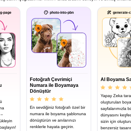
ng-page
photo-into-pbn
generate-c
Fotoğrafı Çevrimiçi
AI Boyama Sa
u
Numara ile Boyamaya
Dönüştür
Yapay Zeka tara
yü
oluşturulan boy
En sevdiğiniz fotoğrafı özel bir
ama
sayfalarımızla b
numara ile boyama şablonuna
 –
dünyasını keşfe
dönüştürün ve anılarınızı
ükleyin
sizin için oluştu
renklerle hayata geçirin.
aşlayın!
benzersiz tasarı