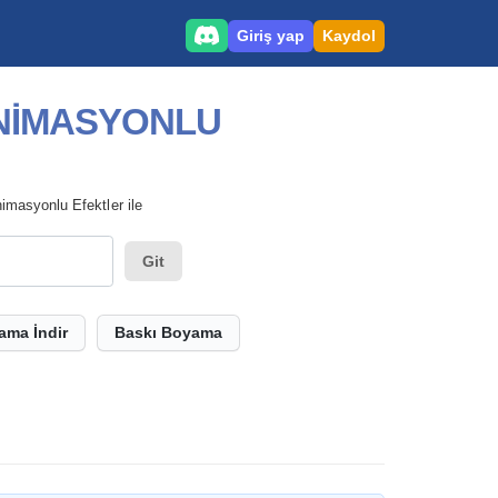
Giriş yap
Kaydol
NIMASYONLU
masyonlu Efektler ile
Git
ama İndir
Baskı Boyama