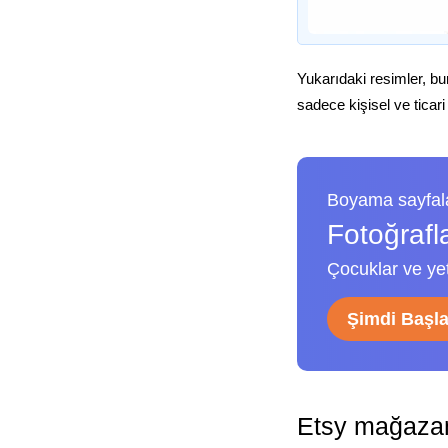
Yukarıdaki resimler, bu
sadece kişisel ve ticari
Boyama sayfala
Fotoğrafl
Çocuklar ve yeti
Şimdi Başl
Etsy mağazam