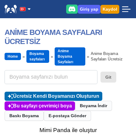
Giriş yap
Kaydol
ANIME BOYAMA SAYFALARI
ÜCRETSIZ
Anime
Anime Boyama
Boyama
Home
Boyama
Sayfaları Ücretsiz
sayfaları
Sayfaları
Git
Ücretsiz Kendi Boyamanızı Oluşturun
Bu sayfayı çevrimiçi boya
Boyama İndir
Baskı Boyama
E-postaya Gönder
Mimi Panda ile oluştur