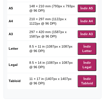
148 × 210 mm (793px x 793px
A5
İndir A5
@ 96 DPI)
210 × 297 mm (1122px x
A4
İndir A4
1122px @ 96 DPI)
297 × 420 mm (1587px x
A3
İndir A3
1587px @ 96 DPI)
8.5 × 11 in (1087px x 1087px
İndir
Letter
@ 96 DPI)
Letter
8.5 × 14 in (1087px x 1087px
İndir
Legal
@ 96 DPI)
Legal
11 × 17 in (1407px x 1407px
İndir
Tabloid
@ 96 DPI)
Tabloid