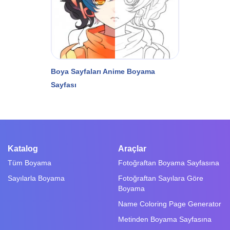
Boya Sayfaları Anime Boyama
Sayfası
Katalog
Araçlar
Tüm Boyama
Fotoğraftan Boyama Sayfasına
Sayılarla Boyama
Fotoğraftan Sayılara Göre
Boyama
Name Coloring Page Generator
Metinden Boyama Sayfasına