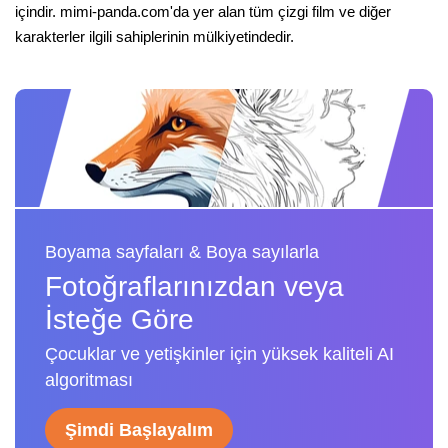
içindir. mimi-panda.com'da yer alan tüm çizgi film ve diğer
karakterler ilgili sahiplerinin mülkiyetindedir.
Boyama sayfaları & Boya sayılarla
Fotoğraflarınızdan veya
İsteğe Göre
Çocuklar ve yetişkinler için yüksek kaliteli AI
algoritması
Şimdi Başlayalım