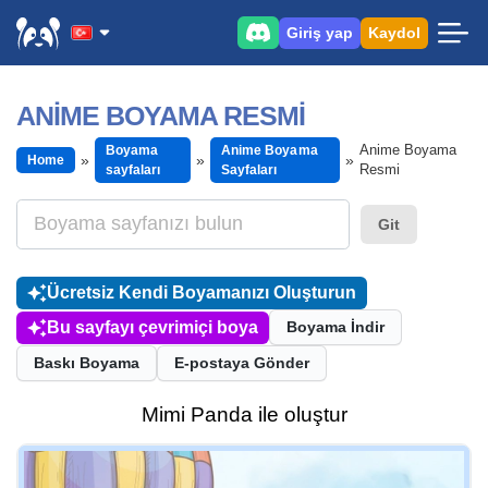
Giriş yap
Kaydol
ANIME BOYAMA RESMI
Anime Boyama
Boyama
Anime Boyama
Home
Resmi
sayfaları
Sayfaları
Git
Ücretsiz Kendi Boyamanızı Oluşturun
Bu sayfayı çevrimiçi boya
Boyama İndir
Baskı Boyama
E-postaya Gönder
Mimi Panda ile oluştur