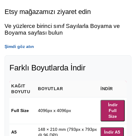
Etsy mağazamızı ziyaret edin
Ve yüzlerce birinci sınıf Sayılarla Boyama ve
Boyama sayfası bulun
Şimdi göz atın
Farklı Boyutlarda İndir
KAĞIT
BOYUTLAR
İNDIR
BOYUTU
İndir
Full Size
4096px x 4096px
Full
Size
148 × 210 mm (793px x 793px
A5
İndir A5
@ 96 DPI)