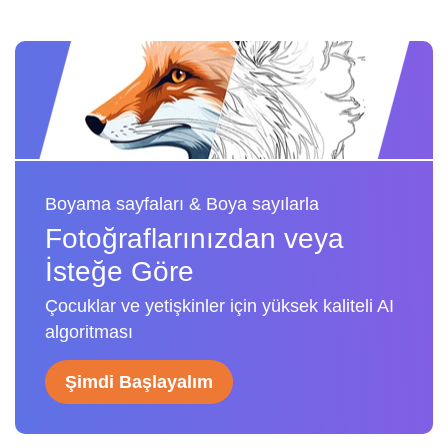
Boyama sayfaları & Boya sayılarla
Fotoğraflarınızdan veya
İsteğe Göre
Çocuklar ve yetişkinler için yüksek kaliteli AI
algoritması
Şimdi Başlayalım