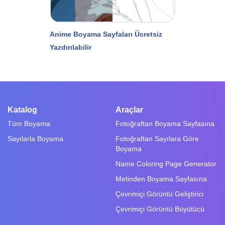
Anime Boyama Sayfaları Ücretsiz
Yazdırılabilir
Katalog
Araçlar
Tüm Boyama
Fotoğraftan Boyama Sayfasına
Sayılarla Boyama
Fotoğraftan Sayılara Göre
Boyama
Name Coloring Page Generator
Metinden Boyama Sayfasına
Çevrimiçi Görüntü Geliştirici
Çevrimiçi Görüntü Büyütücü