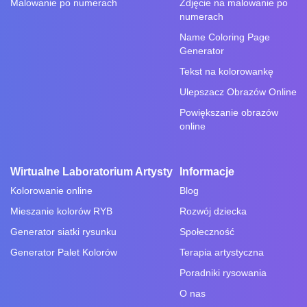
Malowanie po numerach
Zdjęcie na malowanie po
numerach
Name Coloring Page
Generator
Tekst na kolorowankę
Ulepszacz Obrazów Online
Powiększanie obrazów
online
Wirtualne Laboratorium Artysty
Informacje
Kolorowanie online
Blog
Mieszanie kolorów RYB
Rozwój dziecka
Generator siatki rysunku
Społeczność
Generator Palet Kolorów
Terapia artystyczna
Poradniki rysowania
O nas