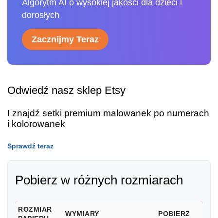
Algorytm AI o wysokiej jakości dla dzieci i
dorosłych
Zacznijmy Teraz
Odwiedź nasz sklep Etsy
I znajdź setki premium malowanek po numerach
i kolorowanek
Sprawdź teraz
Pobierz w różnych rozmiarach
ROZMIAR
WYMIARY
POBIERZ