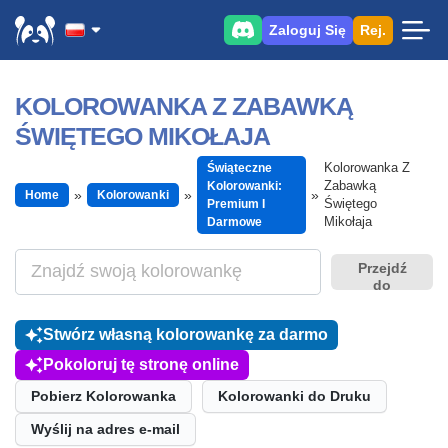
Zaloguj Się
Rej.
KOLOROWANKA Z ZABAWKĄ
ŚWIĘTEGO MIKOŁAJA
Kolorowanka Z
Świąteczne
Zabawką
Kolorowanki:
Home
Kolorowanki
Świętego
Premium I
Mikołaja
Darmowe
Przejdź
do
Stwórz własną kolorowankę za darmo
Pokoloruj tę stronę online
Pobierz Kolorowanka
Kolorowanki do Druku
Wyślij na adres e-mail