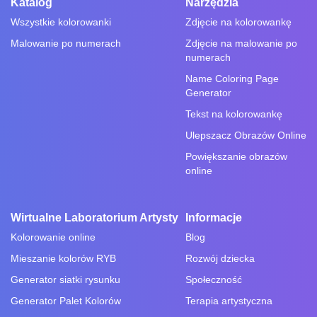
Katalog
Narzędzia
Wszystkie kolorowanki
Zdjęcie na kolorowankę
Malowanie po numerach
Zdjęcie na malowanie po
numerach
Name Coloring Page
Generator
Tekst na kolorowankę
Ulepszacz Obrazów Online
Powiększanie obrazów
online
Wirtualne Laboratorium Artysty
Informacje
Kolorowanie online
Blog
Mieszanie kolorów RYB
Rozwój dziecka
Generator siatki rysunku
Społeczność
Generator Palet Kolorów
Terapia artystyczna