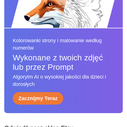
Kolorowanki strony i malowanie według
numerów
Wykonane z twoich zdjęć
lub przez Prompt
Algorytm AI o wysokiej jakości dla dzieci i
dorosłych
Zacznijmy Teraz