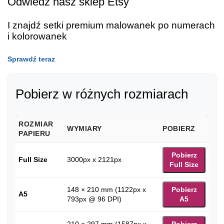
Odwiedź nasz sklep Etsy
I znajdź setki premium malowanek po numerach
i kolorowanek
Sprawdź teraz
Pobierz w różnych rozmiarach
ROZMIAR
WYMIARY
POBIERZ
PAPIERU
Pobierz
Full Size
3000px x 2121px
Full Size
148 × 210 mm (1122px x
Pobierz
A5
793px @ 96 DPI)
A5
210 × 297 mm (1587px x
Pobierz