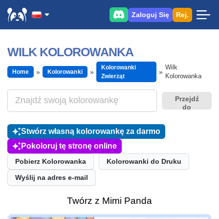
Zaloguj Się
Rej.
WILK KOLOROWANKA
Wilk
Kolorowanki
Home
Kolorowanki
Kolorowanka
Zwierząt
Przejdź
do
Stwórz własną kolorowankę za darmo
Pokoloruj tę stronę online
Pobierz Kolorowanka
Kolorowanki do Druku
Wyślij na adres e-mail
Twórz z Mimi Panda