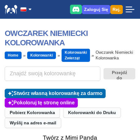
Zaloguj Się
Rej.
OWCZAREK NIEMIECKI
KOLOROWANKA
Owczarek Niemiecki
Kolorowanki
Home
Kolorowanki
Kolorowanka
Zwierząt
Przejdź
do
Stwórz własną kolorowankę za darmo
Pokoloruj tę stronę online
Pobierz Kolorowanka
Kolorowanki do Druku
Wyślij na adres e-mail
Twórz z Mimi Panda