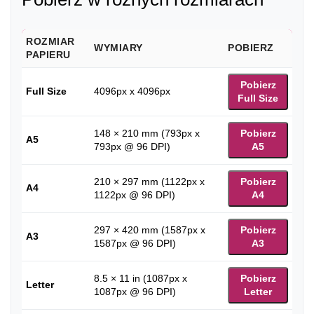
ROZMIAR
WYMIARY
POBIERZ
PAPIERU
Pobierz
Full Size
4096px x 4096px
Full Size
148 × 210 mm (793px x
Pobierz
A5
793px @ 96 DPI)
A5
210 × 297 mm (1122px x
Pobierz
A4
1122px @ 96 DPI)
A4
297 × 420 mm (1587px x
Pobierz
A3
1587px @ 96 DPI)
A3
8.5 × 11 in (1087px x
Pobierz
Letter
1087px @ 96 DPI)
Letter