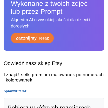
Wykonane z twoich zdjęć
lub przez Prompt
Algorytm AI o wysokiej jakości dla dzieci i
dorosłych
Zacznijmy Teraz
Odwiedź nasz sklep Etsy
I znajdź setki premium malowanek po numerach
i kolorowanek
Sprawdź teraz
Pobierz w różnych rozmiarach